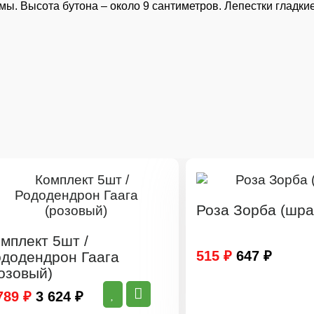
ы. Высота бутона – около 9 сантиметров. Лепестки гладкие
Роза Зорба (шра
мплект 5шт /
515 ₽
647 ₽
додендрон Гаага
озовый)
789 ₽
3 624 ₽