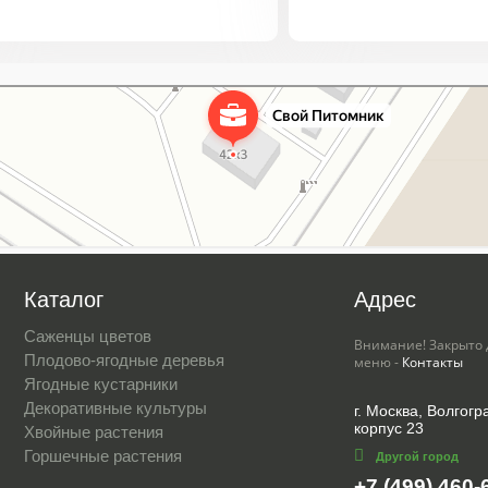
Каталог
Адрес
Саженцы цветов
Внимание! Закрыто 
Плодово-ягодные деревья
меню -
Контакты
Ягодные кустарники
Декоративные культуры
г. Москва, Волгогра
корпус 23
Хвойные растения
Горшечные растения
Другой город
+7 (499) 460-