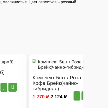
, маслянистые. Цвет лепестков – розовый.
б)
Комплект 5шт / Роза
Кофе Брейк(чайно-
гибридная)
6
1 770 ₽
2 124 ₽