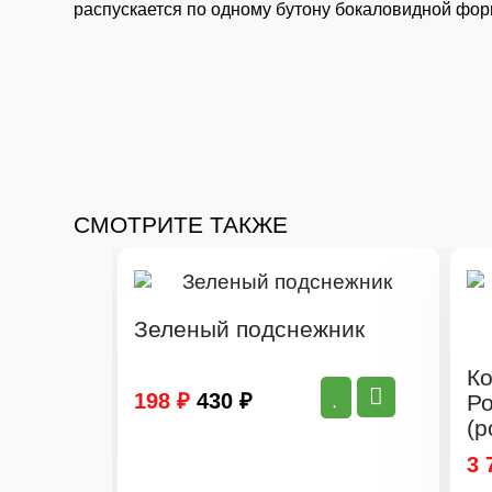
распускается по одному бутону бокаловидной форм
СМОТРИТЕ ТАКЖЕ
Зеленый подснежник
-
Ко
198 ₽
430 ₽
Ро
(р
3 