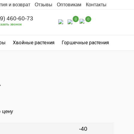
тия и возврат
Отзывы
Оптовикам
Контакты
99) 460-60-73
0
0
казать звонок
уры
Хвойные растения
Горшечные растения
А
ю цену
-40