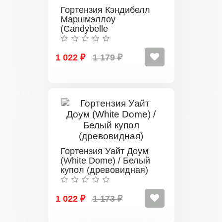
Гортензия Кэндибелл
Маршмэллоу
(Candybelle
Marshmallow)
(древовидная)
1 022 ₽
1 179 ₽
Гортензия Уайт Доум
(White Dome) / Белый
купол (древовидная)
1 022 ₽
1 173 ₽