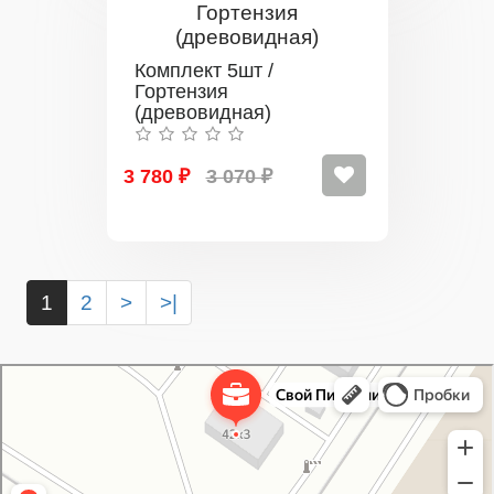
Комплект 5шт /
Гортензия
(древовидная)
3 780 ₽
3 070 ₽
1
2
>
>|
Свой Питомник
Питомник растений в Москве
Садовый центр в Москве