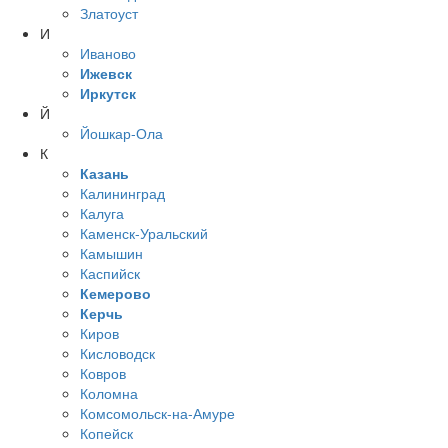
Златоуст
И
Иваново
Ижевск
Иркутск
Й
Йошкар-Ола
К
Казань
Калининград
Калуга
Каменск-Уральский
Камышин
Каспийск
Кемерово
Керчь
Киров
Кисловодск
Ковров
Коломна
Комсомольск-на-Амуре
Копейск