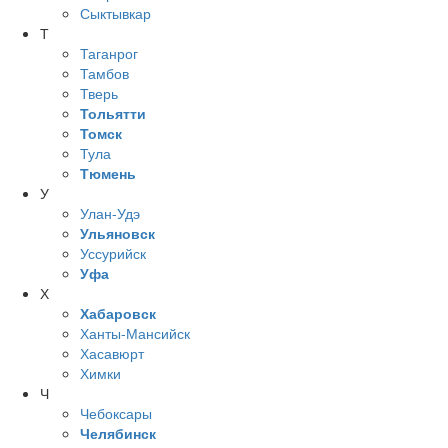
Сыктывкар
Т
Таганрог
Тамбов
Тверь
Тольятти
Томск
Тула
Тюмень
У
Улан-Удэ
Ульяновск
Уссурийск
Уфа
Х
Хабаровск
Ханты-Мансийск
Хасавюрт
Химки
Ч
Чебоксары
Челябинск