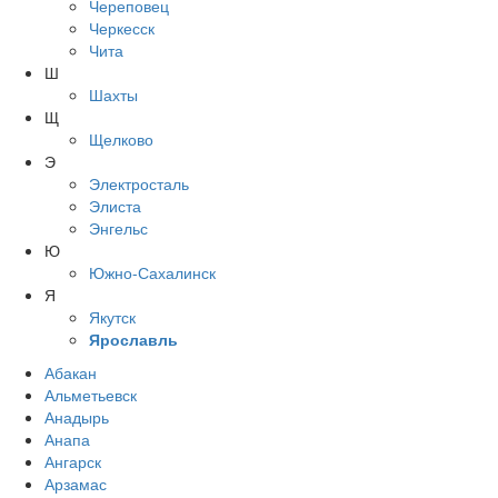
Череповец
Черкесск
Чита
Ш
Шахты
Щ
Щелково
Э
Электросталь
Элиста
Энгельс
Ю
Южно-Сахалинск
Я
Якутск
Ярославль
Абакан
Альметьевск
Анадырь
Анапа
Ангарск
Арзамас