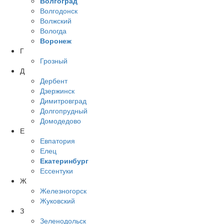
Волгоград
Волгодонск
Волжский
Вологда
Воронеж
Г
Грозный
Д
Дербент
Дзержинск
Димитровград
Долгопрудный
Домодедово
Е
Евпатория
Елец
Екатеринбург
Ессентуки
Ж
Железногорск
Жуковский
З
Зеленодольск