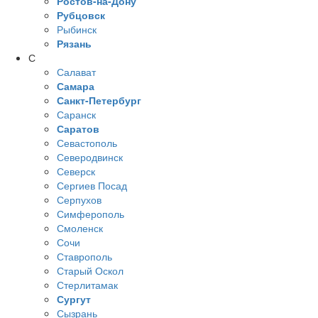
Ростов-на-Дону
Рубцовск
Рыбинск
Рязань
С
Салават
Самара
Санкт-Петербург
Саранск
Саратов
Севастополь
Северодвинск
Северск
Сергиев Посад
Серпухов
Симферополь
Смоленск
Сочи
Ставрополь
Старый Оскол
Стерлитамак
Сургут
Сызрань