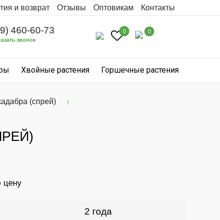
тия и возврат
Отзывы
Оптовикам
Контакты
99) 460-60-73
0
0
казать звонок
уры
Хвойные растения
Горшечные растения
адабра (спрей)
ПРЕЙ)
ю цену
2 года