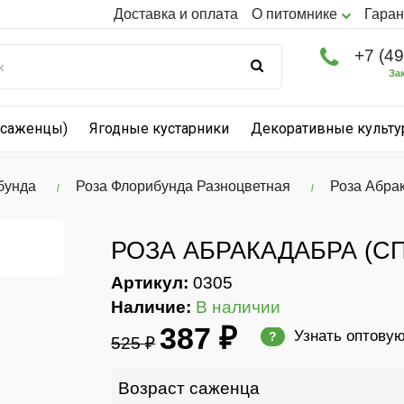
Доставка и оплата
О питомнике
Гаран
+7 (4
За
(саженцы)
Ягодные кустарники
Декоративные культ
бунда
Роза Флорибунда Разноцветная
Роза Абрак
РОЗА АБРАКАДАБРА (С
Артикул:
0305
Наличие:
В наличии
387 ₽
Узнать оптову
?
525 ₽
Возраст саженца