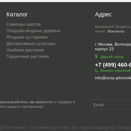
Каталог
Адрес
Саженцы цветов
Внимание! Закрыто 
Плодово-ягодные деревья
меню -
Контакты
Ягодные кустарники
Декоративные культуры
г. Москва, Волгогра
корпус 23
Хвойные растения
Горшечные растения
Другой город
+7 (499) 460-
Заказать обратный
info@svoy-pitomnik
писывайтесь на новости
о скидках и
иях нашего питомника!
ой Питомник» - Питомник растений. Все права защищены. Копир