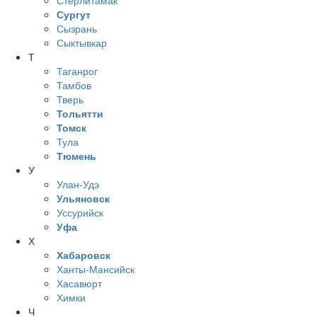
Стерлитамак
Сургут
Сызрань
Сыктывкар
Т
Таганрог
Тамбов
Тверь
Тольятти
Томск
Тула
Тюмень
У
Улан-Удэ
Ульяновск
Уссурийск
Уфа
Х
Хабаровск
Ханты-Мансийск
Хасавюрт
Химки
Ч