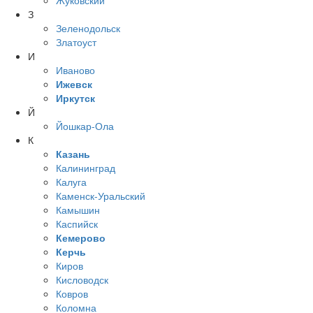
Жуковский
З
Зеленодольск
Златоуст
И
Иваново
Ижевск
Иркутск
Й
Йошкар-Ола
К
Казань
Калининград
Калуга
Каменск-Уральский
Камышин
Каспийск
Кемерово
Керчь
Киров
Кисловодск
Ковров
Коломна