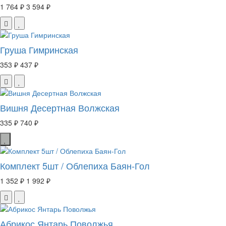
1 764 ₽
3 594 ₽
Груша Гимринская
353 ₽
437 ₽
Вишня Десертная Волжская
335 ₽
740 ₽
Комплект 5шт / Облепиха Баян-Гол
1 352 ₽
1 992 ₽
Абрикос Янтарь Поволжья