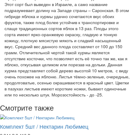
Этот сорт был выведен в Израиле, а само название
подразумевает долину на Западе страны – Саронская. В этом
гибриде яблока и хурмы удачно сочетаются вкус обоих
фруктов, также плод более устойчив к транспортировке и
слаще традиционных сортов яблок в 13 раз. Плоды этого
сорта имеют ярко-оранжевую окраску, гладкую и тонкую
кожицу, плотную мясистую мякоть и сладкий насыщенный
вкус. Средний вес данного плода составляет от 100 до 150
грамм. Отличительной чертой такой хурмы является
отсутствие косточки, что позволяет есть её точно так же, как я
яблоко, откусывая целиком или порезав на дольки. Данная
хурма представляет собой дерево высотой 10 метров, с виду
очень похожее на яблоню. Листья тёмно-зеленые, очередные,
продолговатые, осенью окрашиваются в красный цвет. Цветки
в пазухах листьев имеют короткие ножки, бывают одиночные
или по несколько штук. Морозостойкость - до -25.
Смотрите также
Комплект 5шт / Нектарин Любимец