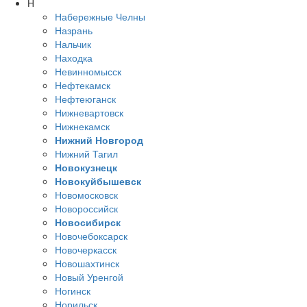
Н
Набережные Челны
Назрань
Нальчик
Находка
Невинномысск
Нефтекамск
Нефтеюганск
Нижневартовск
Нижнекамск
Нижний Новгород
Нижний Тагил
Новокузнецк
Новокуйбышевск
Новомосковск
Новороссийск
Новосибирск
Новочебоксарск
Новочеркасск
Новошахтинск
Новый Уренгой
Ногинск
Норильск