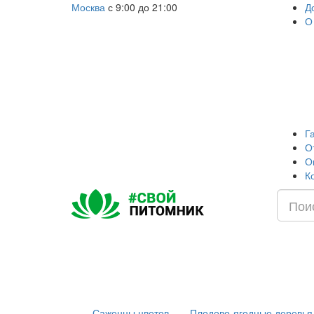
Москва
с 9:00 до 21:00
Д
О
Г
О
О
К
Саженцы цветов
Плодово-ягодные деревья