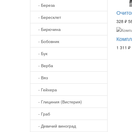
- Береза
Очито
- Бересклет
328 ₽
5
- Бирючина
Компл
- Бобовник
1 311 ₽
- Бук
- Верба
- Вяз
- Гейхера
- Глициния (Вистерия)
- Граб
- Девичий виноград