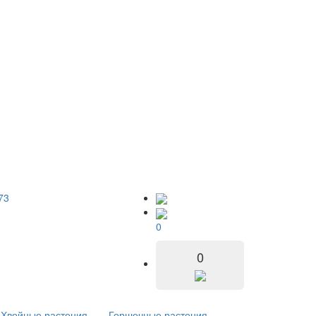
73
0
0
Хвойные растения
Горшечные растения