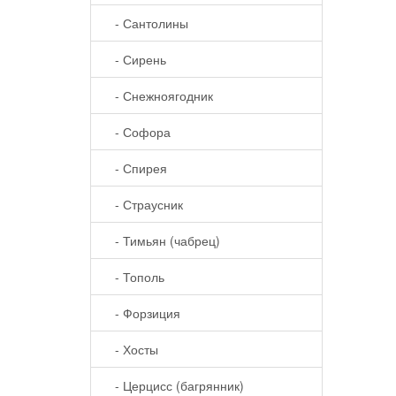
- Сантолины
- Сирень
- Снежноягодник
- Софора
- Спирея
- Страусник
- Тимьян (чабрец)
- Тополь
- Форзиция
- Хосты
- Церцисс (багрянник)