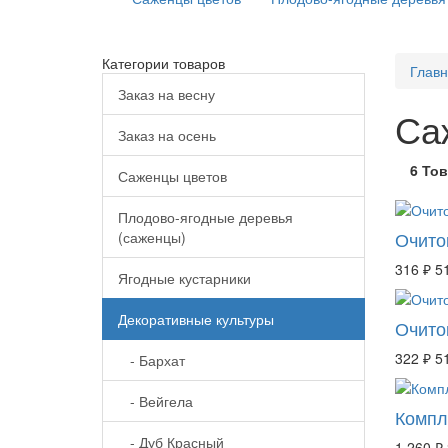
Категории товаров
Глав
Заказ на весну
Са
Заказ на осень
6 То
Саженцы цветов
Плодово-ягодные деревья
Очито
(саженцы)
316 ₽
5
Ягодные кустарники
Декоративные культуры
Очито
322 ₽
5
- Бархат
- Вейгела
Компл
- Дуб Красный
1 260 ₽