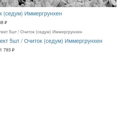
к (седум) Иммергрунхен
88 ₽
ект 5шт / Очиток (седум) Иммергрунхен
1 793 ₽