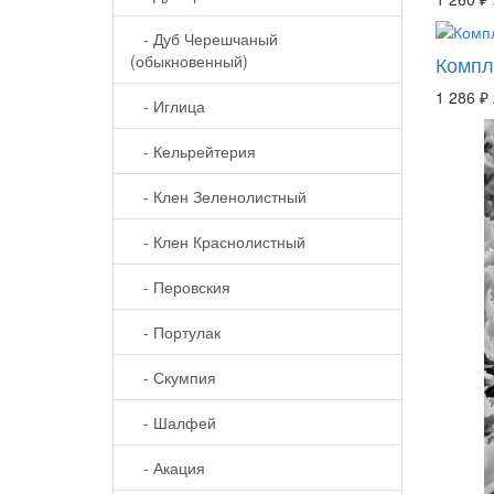
- Дуб Черешчаный
(обыкновенный)
Компл
1 286 ₽
- Иглица
- Кельрейтерия
- Клен Зеленолистный
- Клен Краснолистный
- Перовския
- Портулак
- Скумпия
- Шалфей
- Акация