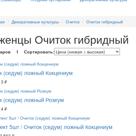
ная
Декоративные культуры
Очиток
Очиток гибридный
женцы Очиток гибридный
варов I Сортировать:
к (седум) ложный Кокцениум
13 ₽
к (седум) ложный Розеум
14 ₽
ект 5шт / Очиток (седум) ложный Кокцениум
2 562 ₽