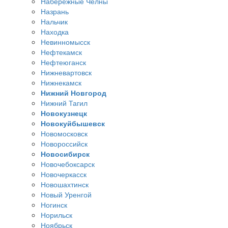
Набережные Челны
Назрань
Нальчик
Находка
Невинномысск
Нефтекамск
Нефтеюганск
Нижневартовск
Нижнекамск
Нижний Новгород
Нижний Тагил
Новокузнецк
Новокуйбышевск
Новомосковск
Новороссийск
Новосибирск
Новочебоксарск
Новочеркасск
Новошахтинск
Новый Уренгой
Ногинск
Норильск
Ноябрьск