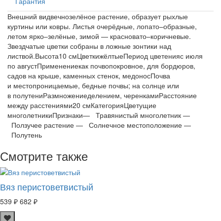
Гарантия
Внешний видвечнозелёное растение, образует рыхлые
куртины или ковры. Листья очерёдные, лопато–образные,
летом ярко–зелёные, зимой — красновато–коричневые.
Звездчатые цветки собраны в ложные зонтики над
листвой.Высота10 смЦветкижёлтыеПериод цветенияс июля
по августПрименениекак почвопокровное, для бордюров,
садов на крыше, каменных стенок, медоносПочва
и местопроницаемые, бедные почвы; на солнце или
в полутениРазмножениеделением, черенкамиРасстояние
между расстениями20 смКатегорияЦветущие
многолетникиПризнаки— Травянистый многолетник —
Ползучее растение — Солнечное местоположение —
Полутень
Смотрите также
Вяз перистоветвистый
539 ₽
682 ₽