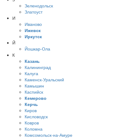
Зеленодольск
Златоуст
И
Иваново
Ижевск
Иркутск
Й
Йошкар-Ола
К
Казань
Калининград
Калуга
Каменск-Уральский
Камышин
Каспийск
Кемерово
Керчь
Киров
Кисловодск
Ковров
Коломна
Комсомольск-на-Амуре