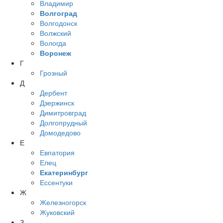
Владимир
Волгоград
Волгодонск
Волжский
Вологда
Воронеж
Г
Грозный
Д
Дербент
Дзержинск
Димитровград
Долгопрудный
Домодедово
Е
Евпатория
Елец
Екатеринбург
Ессентуки
Ж
Железногорск
Жуковский
З