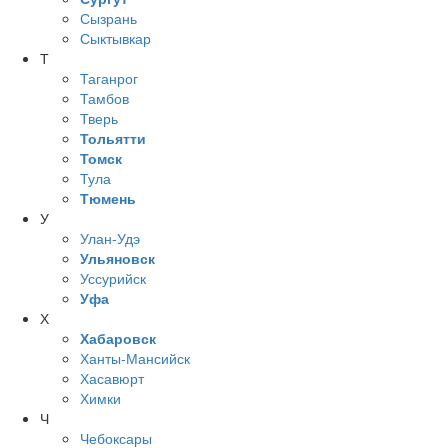
Сызрань
Сыктывкар
Т
Таганрог
Тамбов
Тверь
Тольятти
Томск
Тула
Тюмень
У
Улан-Удэ
Ульяновск
Уссурийск
Уфа
Х
Хабаровск
Ханты-Мансийск
Хасавюрт
Химки
Ч
Чебоксары