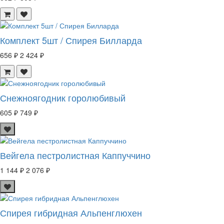
Комплект 5шт / Спирея Билларда
656 ₽
2 424 ₽
Снежноягодник горолюбивый
605 ₽
749 ₽
Вейгела пестролистная Каппуччино
1 144 ₽
2 076 ₽
Спирея гибридная Альпенглюхен