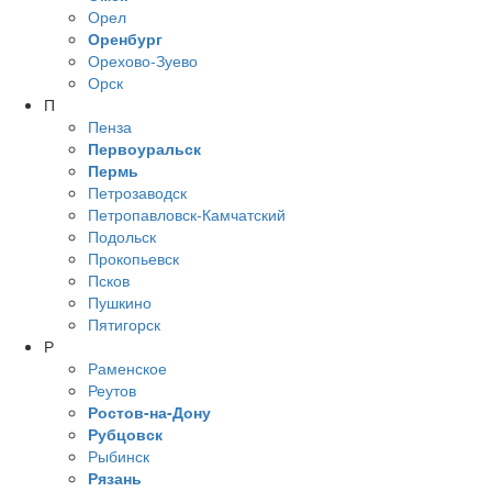
Орел
Оренбург
Орехово-Зуево
Орск
П
Пенза
Первоуральск
Пермь
Петрозаводск
Петропавловск-Камчатский
Подольск
Прокопьевск
Псков
Пушкино
Пятигорск
Р
Раменское
Реутов
Ростов-на-Дону
Рубцовск
Рыбинск
Рязань