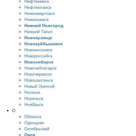
Нефтекамск
Нефтеюганск
Нижневартовск
Нижнекамск
Нижний Новгород
Нижний Тагил
Новокузнецк
Новокуйбышевск
Новомосковск
Новороссийск
Новосибирск
Новочебоксарск
Новочеркасск
Новошахтинск
Новый Уренгой
Ногинск
Норильск
Ноябрьск
О
Обнинск
Одинцово
Октябрьский
Омск