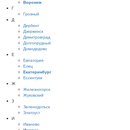
Воронеж
Г
Грозный
Д
Дербент
Дзержинск
Димитровград
Долгопрудный
Домодедово
Е
Евпатория
Елец
Екатеринбург
Ессентуки
Ж
Железногорск
Жуковский
З
Зеленодольск
Златоуст
И
Иваново
Ижевск