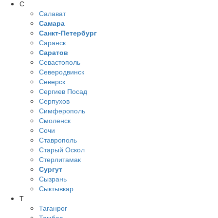
С
Салават
Самара
Санкт-Петербург
Саранск
Саратов
Севастополь
Северодвинск
Северск
Сергиев Посад
Серпухов
Симферополь
Смоленск
Сочи
Ставрополь
Старый Оскол
Стерлитамак
Сургут
Сызрань
Сыктывкар
Т
Таганрог
Тамбов