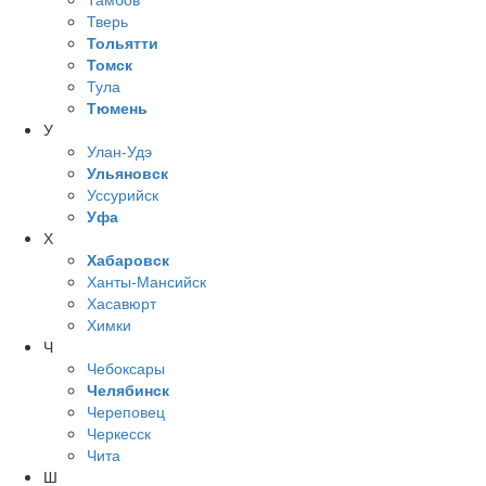
Тверь
Тольятти
Томск
Тула
Тюмень
У
Улан-Удэ
Ульяновск
Уссурийск
Уфа
Х
Хабаровск
Ханты-Мансийск
Хасавюрт
Химки
Ч
Чебоксары
Челябинск
Череповец
Черкесск
Чита
Ш