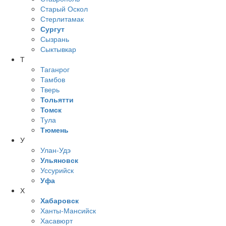
Старый Оскол
Стерлитамак
Сургут
Сызрань
Сыктывкар
Т
Таганрог
Тамбов
Тверь
Тольятти
Томск
Тула
Тюмень
У
Улан-Удэ
Ульяновск
Уссурийск
Уфа
Х
Хабаровск
Ханты-Мансийск
Хасавюрт