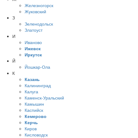
Железногорск
Жуковский
З
Зеленодольск
Златоуст
И
Иваново
Ижевск
Иркутск
Й
Йошкар-Ола
К
Казань
Калининград
Калуга
Каменск-Уральский
Камышин
Каспийск
Кемерово
Керчь
Киров
Кисловодск