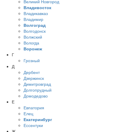
Великий Новгород
Владивосток
Владикавказ
Владимир
Волгоград
Волгодонск
Волжский
Вологда
Воронеж
Г
Грозный
Д
Дербент
Дзержинск
Димитровград
Долгопрудный
Домодедово
Е
Евпатория
Елец
Екатеринбург
Ессентуки
Ж