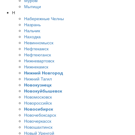
Муром
Мытищи
Н
Набережные Челны
Назрань
Нальчик
Находка
Невинномысск
Нефтекамск
Нефтеюганск
Нижневартовск
Нижнекамск
Нижний Новгород
Нижний Тагил
Новокузнецк
Новокуйбышевск
Новомосковск
Новороссийск
Новосибирск
Новочебоксарск
Новочеркасск
Новошахтинск
Новый Уренгой