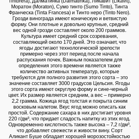
Tintorera), Далматинка (Dalmatinka), Ликавит (Likavit),
Моратон (Moraton), Сумо тинто (Sumo Tinto), Тинта
Франческа (Tinta Francesa) и Тинто неро (Tinto Nero).
Грозди винограда имеют коническую и ветвистую
форму. Они плотные и довольно крупные, средний
вес одной грозди составляет около 200 граммов.
Культура имеет средний срок созревания,
составляющий около 170 дней. Это означает, что
ягоды достигают технологической зрелости
примерно через этот период после начала
распускания почек. Важным показателем для
определения этого времени является также
количество активных температур, которые
требуются для полного развития этого сорта – это
значение составляет 3000 градусов Цельсия. Ягоды
этого сорта имеют округлую форму и сине-черный
цвет. Их размер является средним, а вес – примерно
2,2 грамма. Кожица ягод толстая и покрыта синим
восковым налетом. Вкус ягод можно описать как
простой. Содержание сахара в них достигает уровня
220 г/дм³, что придает сладость напитку из этих ягод.
Одновременно кислотность также высока – 7,2 г/дм³,
что добавляет свежести и живости вину. Сорт
Аликант Буше обладает хорошей морозостойкостью