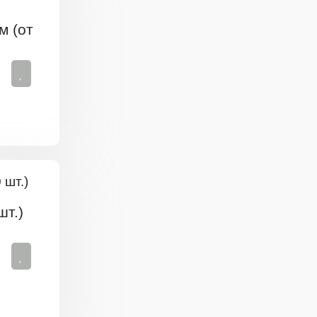
м (от
шт.)