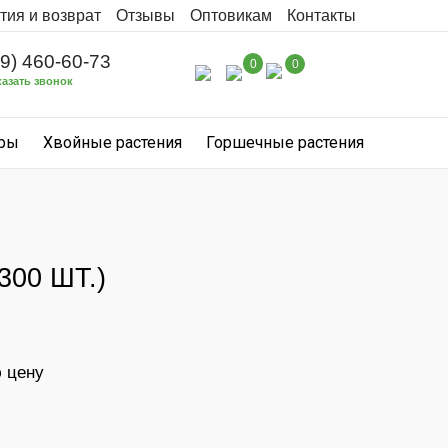
тия и возврат
Отзывы
Оптовикам
Контакты
99) 460-60-73
0
0
казать звонок
уры
Хвойные растения
Горшечные растения
00 ШТ.)
ю цену