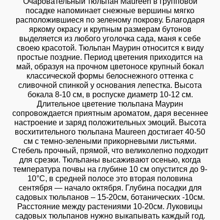
Очаровательный тюльпан Maureen в групповой
посадке напоминает снежные вершины мягко
расположившиеся по зеленому покрову. Благодаря
яркому окрасу и крупным размерам бутонов
выделяется из любого уголочка сада, маня к себе
своею красотой. Тюльпан Маурин относится к виду
простые поздние. Период цветения приходится на
май, образуя на прочном цветоносе крупный бокал
классической формы белоснежного оттенка с
сливочной спинкой у основания лепестка. Высота
бокала 8-10 см, в роспуске диаметр 10-12 см.
Длительное цветение тюльпана Маурин
сопровождается приятным ароматом, даря весеннее
настроение и заряд положительных эмоций. Высота
восхитительного тюльпана Maureen достигает 40-50
см с темно-зелеными прикорневыми листьями.
Стебель прочный, прямой, что великолепно подходит
для срезки. Тюльпаны высаживают осенью, когда
температура почвы на глубине 10 см опустится до 9-
10°С, в средней полосе это вторая половина
сентября — начало октября. Глубина посадки для
садовых тюльпанов – 15-20см, ботанических -10см.
Расстояние между растениями 10-20см. Луковицы
садовых тюльпанов нужно выкапывать каждый год.