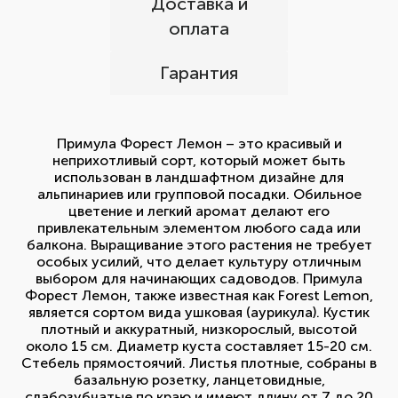
Доставка и
оплата
Гарантия
Примула Форест Лемон – это красивый и
неприхотливый сорт, который может быть
использован в ландшафтном дизайне для
альпинариев или групповой посадки. Обильное
цветение и легкий аромат делают его
привлекательным элементом любого сада или
балкона. Выращивание этого растения не требует
особых усилий, что делает культуру отличным
выбором для начинающих садоводов. Примула
Форест Лемон, также известная как Forest Lemon,
является сортом вида ушковая (аурикула). Кустик
плотный и аккуратный, низкорослый, высотой
около 15 см. Диаметр куста составляет 15-20 см.
Стебель прямостоячий. Листья плотные, собраны в
базальную розетку, ланцетовидные,
слабозубчатые по краю и имеют длину от 7 до 20