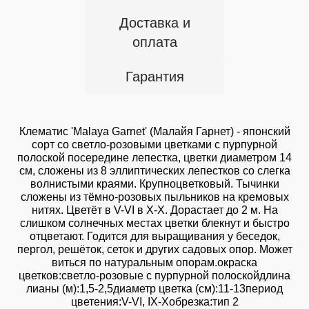
Доставка и
оплата
Гарантия
Клематис 'Malaya Garnet' (Mалайя Гарнет) - японский
сорт со светло-розовыми цветками с пурпурной
полоской посередине лепестка, цветки диаметром 14
см, сложены из 8 эллиптических лепестков со слегка
волнистыми краями. Крупноцветковый. Тычинки
сложены из тёмно-розовых пыльников на кремовых
нитях. Цветёт в V-VI в X-X. Дорастает до 2 м. На
слишком солнечных местах цветки блекнут и быстро
отцветают. Годится для выращивания у беседок,
пергол, решёток, сеток и других садовых опор. Может
виться по натуральным опорам.окраска
цветков:светло-розовые с пурпурной полоскойдлина
лианы (м):1,5-2,5диаметр цветка (см):11-13период
цветения:V-VI, IX-Xобрезка:тип 2