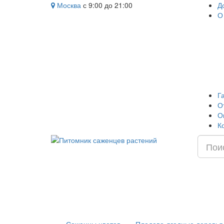
Москва
с 9:00 до 21:00
Д
О
Г
О
О
К