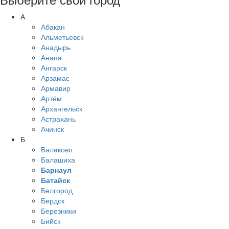
А
Абакан
Альметьевск
Анадырь
Анапа
Ангарск
Арзамас
Армавир
Артём
Архангельск
Астрахань
Ачинск
Б
Балаково
Балашиха
Барнаул
Батайск
Белгород
Бердск
Березники
Бийск