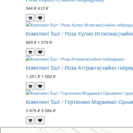
344 ₽
412 ₽
Комплект 5шт / Роза Хулио Иглесиас(чайн
899 ₽
1 079 ₽
Комплект 5шт / Роза Аттракта(чайно-гибри
1 251 ₽
1 500 ₽
Комплект 5шт / Гортензия Мэджикал Орнам
3 876 ₽
3 584 ₽
Свой Питомник