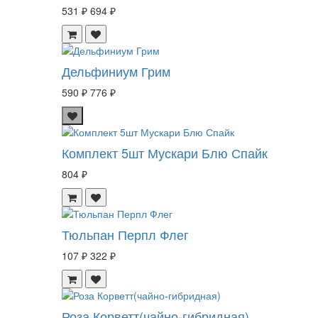
531 ₽
694 ₽
Дельфиниум Грим
590 ₽
776 ₽
Комплект 5шт Мускари Блю Спайк
804 ₽
Тюльпан Перпл Флег
107 ₽
322 ₽
Роза Корветт(чайно-гибридная)