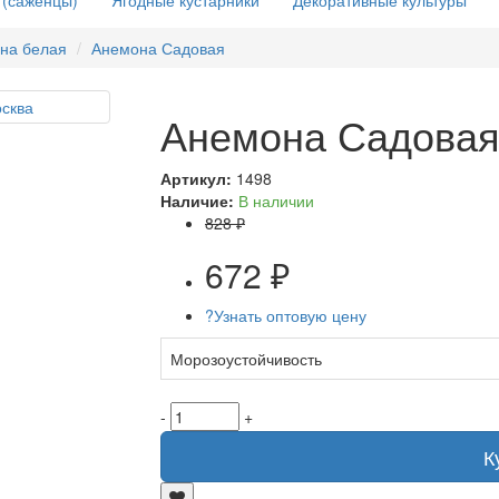
 (саженцы)
Ягодные кустарники
Декоративные культуры
на белая
Анемона Садовая
Анемона Садова
Артикул:
1498
Наличие:
В наличии
828 ₽
672 ₽
?
Узнать оптовую цену
Морозоустойчивость
-
+
К