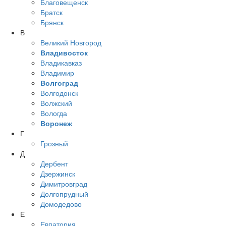
Благовещенск
Братск
Брянск
В
Великий Новгород
Владивосток
Владикавказ
Владимир
Волгоград
Волгодонск
Волжский
Вологда
Воронеж
Г
Грозный
Д
Дербент
Дзержинск
Димитровград
Долгопрудный
Домодедово
Е
Евпатория