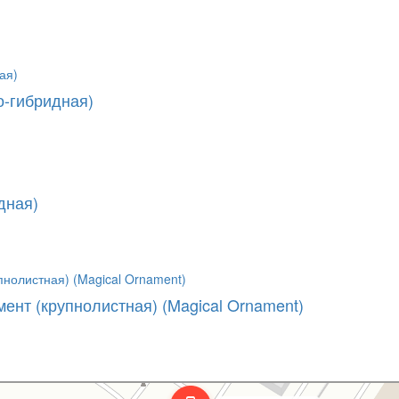
о-гибридная)
дная)
ент (крупнолистная) (Magical Ornament)