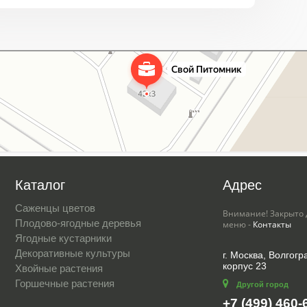
Каталог
Адрес
Саженцы цветов
Внимание! Закрыто 
Плодово-ягодные деревья
меню -
Контакты
Ягодные кустарники
Декоративные культуры
г. Москва, Волгогра
корпус 23
Хвойные растения
Горшечные растения
Другой город
+7 (499) 460-