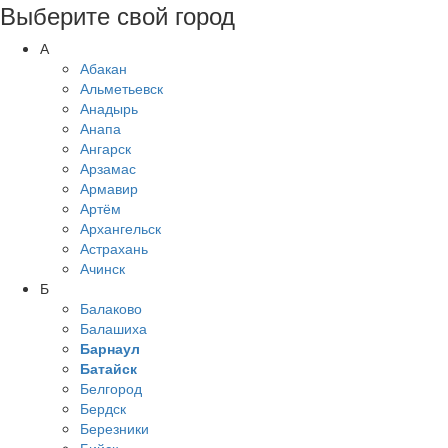
Выберите свой город
А
Абакан
Альметьевск
Анадырь
Анапа
Ангарск
Арзамас
Армавир
Артём
Архангельск
Астрахань
Ачинск
Б
Балаково
Балашиха
Барнаул
Батайск
Белгород
Бердск
Березники
Бийск