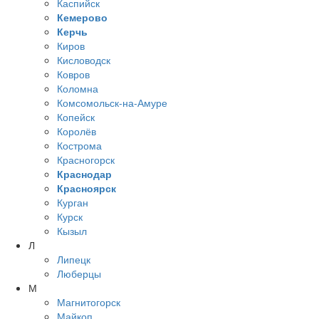
Каспийск
Кемерово
Керчь
Киров
Кисловодск
Ковров
Коломна
Комсомольск-на-Амуре
Копейск
Королёв
Кострома
Красногорск
Краснодар
Красноярск
Курган
Курск
Кызыл
Л
Липецк
Люберцы
М
Магнитогорск
Майкоп