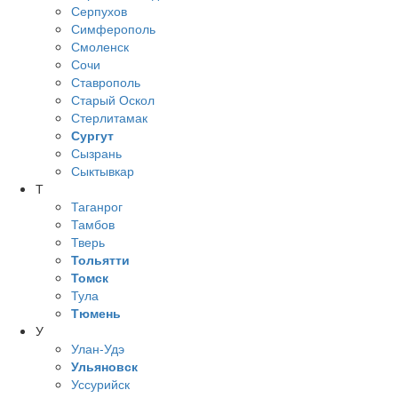
Серпухов
Симферополь
Смоленск
Сочи
Ставрополь
Старый Оскол
Стерлитамак
Сургут
Сызрань
Сыктывкар
Т
Таганрог
Тамбов
Тверь
Тольятти
Томск
Тула
Тюмень
У
Улан-Удэ
Ульяновск
Уссурийск