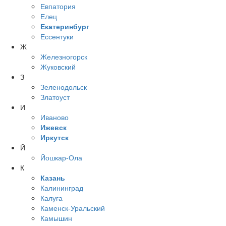
Евпатория
Елец
Екатеринбург
Ессентуки
Ж
Железногорск
Жуковский
З
Зеленодольск
Златоуст
И
Иваново
Ижевск
Иркутск
Й
Йошкар-Ола
К
Казань
Калининград
Калуга
Каменск-Уральский
Камышин