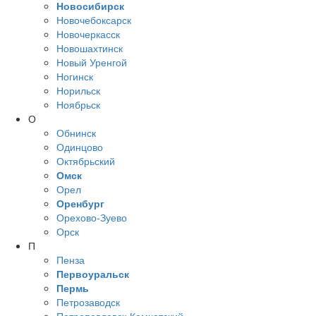
Новосибирск
Новочебоксарск
Новочеркасск
Новошахтинск
Новый Уренгой
Ногинск
Норильск
Ноябрьск
О
Обнинск
Одинцово
Октябрьский
Омск
Орел
Оренбург
Орехово-Зуево
Орск
П
Пенза
Первоуральск
Пермь
Петрозаводск
Петропавловск-Камчатский