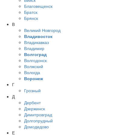
Благовещенск
Братск
Брянск
В
Великий Новгород
Владивосток
Владикавказ
Владимир
Волгоград
Волгодонск
Волжский
Вологда
Воронеж
Г
Грозный
Д
Дербент
Дзержинск
Димитровград
Долгопрудный
Домодедово
Е