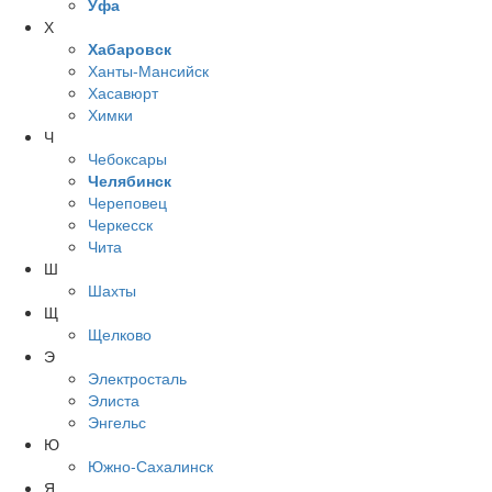
Уфа
Х
Хабаровск
Ханты-Мансийск
Хасавюрт
Химки
Ч
Чебоксары
Челябинск
Череповец
Черкесск
Чита
Ш
Шахты
Щ
Щелково
Э
Электросталь
Элиста
Энгельс
Ю
Южно-Сахалинск
Я