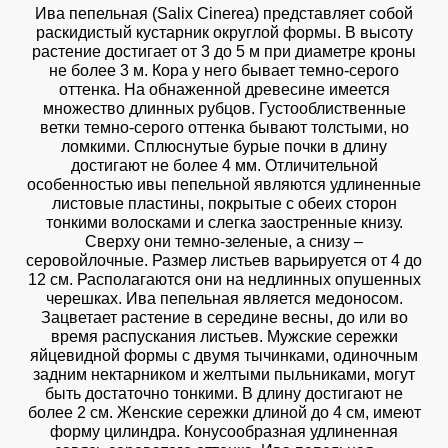
Ива пепельная (Salix Cinerea) представляет собой
раскидистый кустарник округлой формы. В высоту
растение достигает от 3 до 5 м при диаметре кроны
не более 3 м. Кора у него бывает темно-серого
оттенка. На обнаженной древесине имеется
множество длинных рубцов. Густооблиственные
ветки темно-серого оттенка бывают толстыми, но
ломкими. Сплюснутые бурые почки в длину
достигают не более 4 мм. Отличительной
особенностью ивы пепельной являются удлиненные
листовые пластины, покрытые с обеих сторон
тонкими волосками и слегка заостренные книзу.
Сверху они темно-зеленые, а снизу –
серовойлочные. Размер листьев варьируется от 4 до
12 см. Располагаются они на недлинных опушенных
черешках. Ива пепельная является медоносом.
Зацветает растение в середине весны, до или во
время распускания листьев. Мужские сережки
яйцевидной формы с двумя тычинками, одиночным
задним нектарником и желтыми пыльниками, могут
быть достаточно тонкими. В длину достигают не
более 2 см. Женские сережки длиной до 4 см, имеют
форму цилиндра. Конусообразная удлиненная