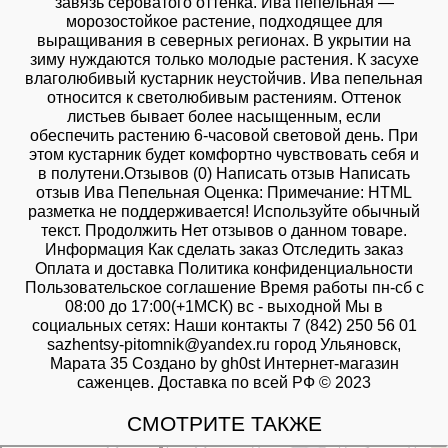
завязь сероватого оттенка. Ива пепельная —
морозостойкое растение, подходящее для
выращивания в северных регионах. В укрытии на
зиму нуждаются только молодые растения. К засухе
влаголюбивый кустарник неустойчив. Ива пепельная
относится к светолюбивым растениям. Оттенок
листьев бывает более насыщенным, если
обеспечить растению 6-часовой световой день. При
этом кустарник будет комфортно чувствовать себя и
в полутени.Отзывов (0) Написать отзыв Написать
отзыв Ива Пепельная Оценка: Примечание: HTML
разметка не поддерживается! Используйте обычный
текст. Продолжить Нет отзывов о данном товаре.
Информация Как сделать заказ Отследить заказ
Оплата и доставка Политика конфиденциальности
Пользовательское соглашение Время работы пн-сб с
08:00 до 17:00(+1МСК) вс - выходной Мы в
социальных сетях: Наши контакты 7 (842) 250 56 01
sazhentsy-pitomnik@yandex.ru город Ульяновск,
Марата 35 Создано by gh0st Интернет-магазин
саженцев. Доставка по всей РФ © 2023
СМОТРИТЕ ТАКЖЕ