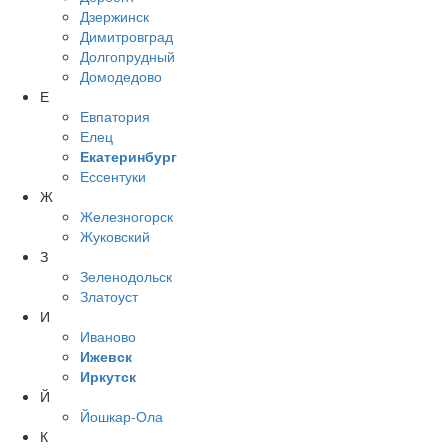
Дзержинск
Димитровград
Долгопрудный
Домодедово
Е
Евпатория
Елец
Екатеринбург
Ессентуки
Ж
Железногорск
Жуковский
З
Зеленодольск
Златоуст
И
Иваново
Ижевск
Иркутск
Й
Йошкар-Ола
К