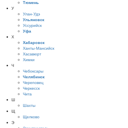
Тюмень
У
Улан-Удэ
Ульяновск
Уссурийск
Уфа
Х
Хабаровск
Ханты-Мансийск
Хасавюрт
Химки
Ч
Чебоксары
Челябинск
Череповец
Черкесск
Чита
Ш
Шахты
Щ
Щелково
Э