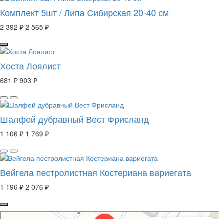
Комплект 5шт / Липа Сибирская 20-40 см
2 392 ₽
2 565 ₽
Хоста Лоялист
681 ₽
903 ₽
Шалфей дубравный Вест Фрисланд
1 106 ₽
1 769 ₽
Вейгела пестролистная Костериана вариегата
1 196 ₽
2 076 ₽
Свой Питомник