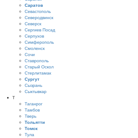
Саратов
Севастополь
Северодвинск
Северск
Сергиев Посад
Серпухов
Симферополь
Смоленск
Сочи
Ставрополь
Старый Оскол
Стерлитамак
Сургут
Сызрань
Сыктывкар
Т
Таганрог
Тамбов
Тверь
Тольятти
Томск
Тула