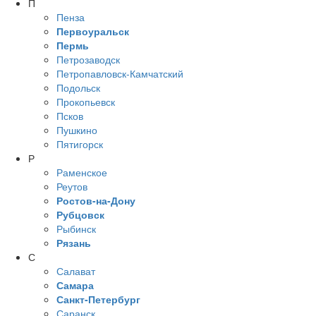
П
Пенза
Первоуральск
Пермь
Петрозаводск
Петропавловск-Камчатский
Подольск
Прокопьевск
Псков
Пушкино
Пятигорск
Р
Раменское
Реутов
Ростов-на-Дону
Рубцовск
Рыбинск
Рязань
С
Салават
Самара
Санкт-Петербург
Саранск