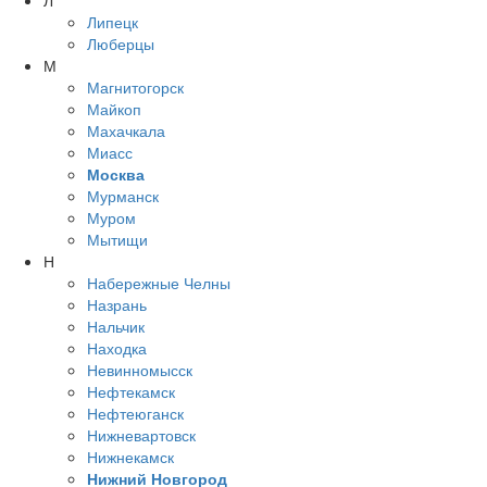
Л
Липецк
Люберцы
М
Магнитогорск
Майкоп
Махачкала
Миасс
Москва
Мурманск
Муром
Мытищи
Н
Набережные Челны
Назрань
Нальчик
Находка
Невинномысск
Нефтекамск
Нефтеюганск
Нижневартовск
Нижнекамск
Нижний Новгород