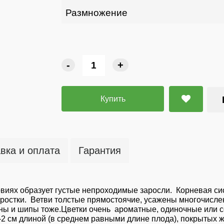
Размножение
-
+
Купить
вка и оплата
Гарантия
овиях образует густые непроходимые заросли. Корневая си
отростки. Ветви толстые прямостоячие, усажены многочис
ы и шипы тоже.Цветки очень ароматные, одиночные или со
,5-2 см длиной (в среднем равными длине плода), покрытых