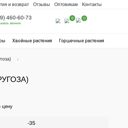
тия и возврат
Отзывы
Оптовикам
Контакты
99) 460-60-73
0
0
казать звонок
уры
Хвойные растения
Горшечные растения
гоза)
УГОЗА)
ю цену
-35