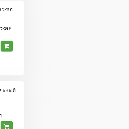
ская
я