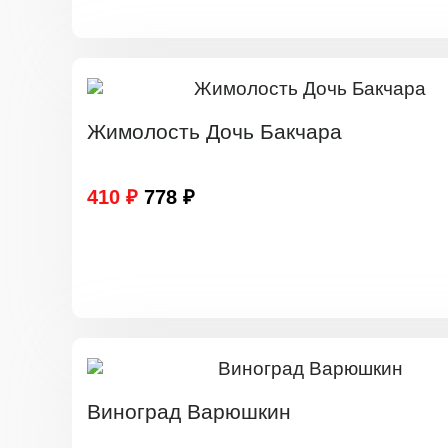
Жимолость Дочь Бакчара
410 ₽
778 ₽
Виноград Варюшкин