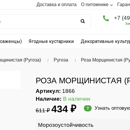
Доставка и оплата
О питомнике
Гаран
+7 (4
За
(саженцы)
Ягодные кустарники
Декоративные культ
рщинистая (Ругоза)
Ругоза
Роза Морщинистая (Ру
РОЗА МОРЩИНИСТАЯ (Р
Артикул:
1866
Наличие:
В наличии
434 ₽
Узнать оптову
?
611 ₽
Морозоустойчивость