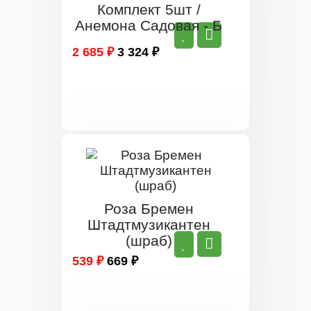
Комплект 5шт /
Анемона Садовая - Б
2 685 ₽
3 324 ₽
Роза Бремен
Штадтмузикантен
(шраб)
539 ₽
669 ₽