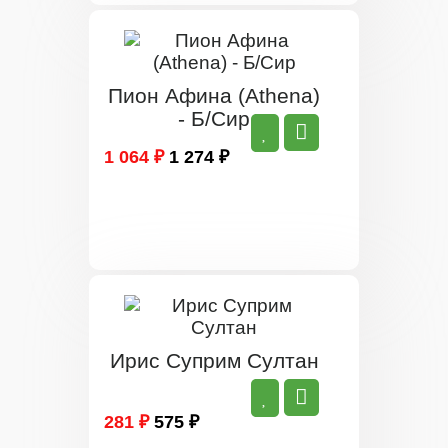
Пион Афина (Athena)
- Б/Сир
1 064 ₽
1 274 ₽
Ирис Суприм Султан
281 ₽
575 ₽