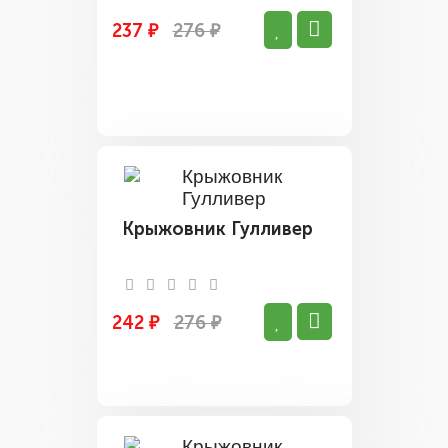
237 ₽
276 ₽
Крыжовник Гулливер
242 ₽
276 ₽