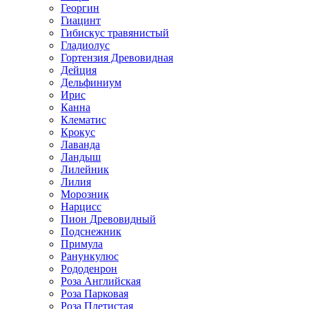
Георгин
Гиацинт
Гибискус травянистый
Гладиолус
Гортензия Древовидная
Дейция
Дельфиниум
Ирис
Канна
Клематис
Крокус
Лаванда
Ландыш
Лилейник
Лилия
Морозник
Нарцисс
Пион Древовидный
Подснежник
Примула
Ранункулюс
Рододенрон
Роза Английская
Роза Парковая
Роза Плетистая