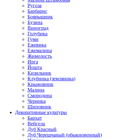
Ругоза
Барбарис
Боярышник
Бузина
Виноград
Голубика
Гуми
Ежевика
Ежемалина
Жимолость
Ирга
Йошта
Кизильник
Клубника (земляника)
Крыжовник
Малина
Смородина
Черника
Шиповник
Декоративные культуры
Бархат
Вейгела
Дуб Красный
Дуб Черешчаный (обыкновенный)