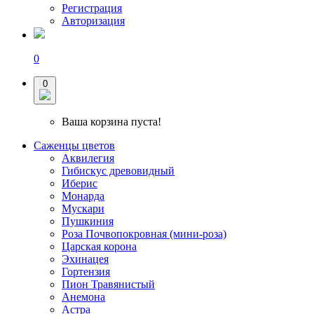
Регистрация
Авторизация
0
0
Ваша корзина пуста!
Саженцы цветов
Аквилегия
Гибискус древовидный
Иберис
Монарда
Мускари
Пушкиния
Роза Почвопокровная (мини-роза)
Царская корона
Эхинацея
Гортензия
Пион Травянистый
Анемона
Астра