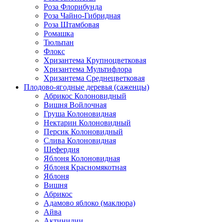
Роза Флорибунда
Роза Чайно-Гибридная
Роза Штамбовая
Ромашка
Тюльпан
Флокс
Хризантема Крупноцветковая
Хризантема Мультифлора
Хризантема Среднецветковая
Плодово-ягодные деревья (саженцы)
Абрикос Колоновидный
Вишня Войлочная
Груша Колоновидная
Нектарин Колоновидный
Персик Колоновидный
Слива Колоновидная
Шефердия
Яблоня Колоновидная
Яблоня Красномякотная
Яблоня
Вишня
Абрикос
Адамово яблоко (маклюра)
Айва
Актинидии