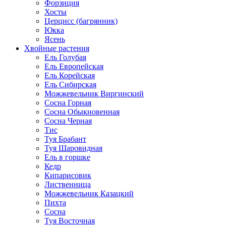
Форзиция
Хосты
Церцисс (багрянник)
Юкка
Ясень
Хвойные растения
Ель Голубая
Ель Европейская
Ель Корейская
Ель Сибирская
Можжевельник Виргинский
Сосна Горная
Сосна Обыкновенная
Сосна Черная
Тис
Туя Брабант
Туя Шаровидная
Ель в горшке
Кедр
Кипарисовик
Лиственница
Можжевельник Казацкий
Пихта
Сосна
Туя Восточная