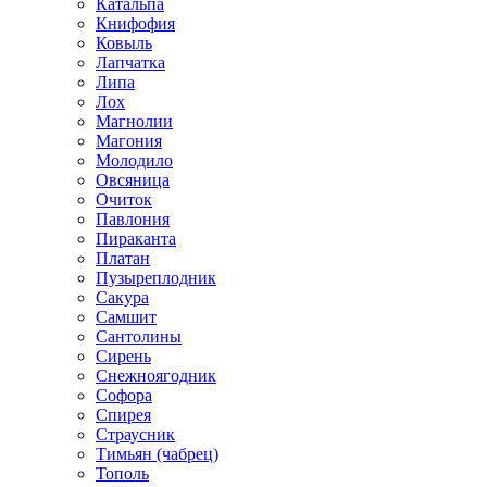
Катальпа
Книфофия
Ковыль
Лапчатка
Липа
Лох
Магнолии
Магония
Молодило
Овсяница
Очиток
Павлония
Пираканта
Платан
Пузыреплодник
Сакура
Самшит
Сантолины
Сирень
Снежноягодник
Софора
Спирея
Страусник
Тимьян (чабрец)
Тополь