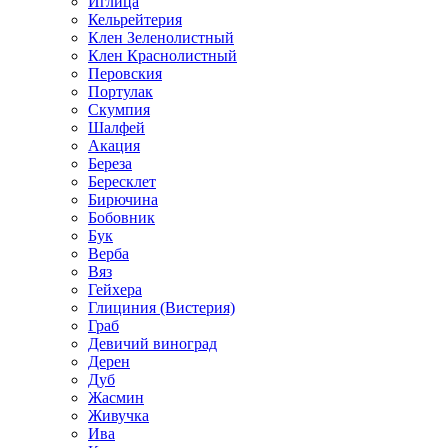
Иглица
Кельрейтерия
Клен Зеленолистный
Клен Краснолистный
Перовския
Портулак
Скумпия
Шалфей
Акация
Береза
Бересклет
Бирючина
Бобовник
Бук
Верба
Вяз
Гейхера
Глициния (Вистерия)
Граб
Девичий виноград
Дерен
Дуб
Жасмин
Живучка
Ива