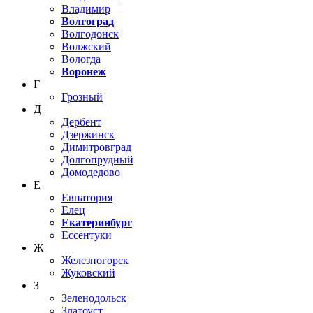
Владимир
Волгоград
Волгодонск
Волжский
Вологда
Воронеж
Г
Грозный
Д
Дербент
Дзержинск
Димитровград
Долгопрудный
Домодедово
Е
Евпатория
Елец
Екатеринбург
Ессентуки
Ж
Железногорск
Жуковский
З
Зеленодольск
Златоуст