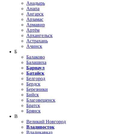
Анадырь
Анапа
Ангарск
Арзамас
Армавир
Артём
Архангельск
Астрахань
Ачинск
Б
Балаково
Балашиха
Барнаул
Батайск
Белгород
Бердск
Березники
Бийск
Благовещенск
Братск
Брянск
В
Великий Новгород
Владивосток
Владикавказ