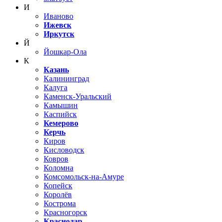
И
Иваново
Ижевск
Иркутск
Й
Йошкар-Ола
К
Казань
Калининград
Калуга
Каменск-Уральский
Камышин
Каспийск
Кемерово
Керчь
Киров
Кисловодск
Ковров
Коломна
Комсомольск-на-Амуре
Копейск
Королёв
Кострома
Красногорск
Краснодар