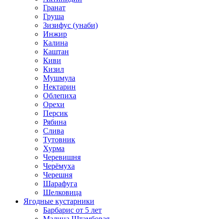
Гранат
Груша
Зизифус (унаби)
Инжир
Калина
Каштан
Киви
Кизил
Мушмула
Нектарин
Облепиха
Орехи
Персик
Рябина
Слива
Тутовник
Хурма
Черевишня
Черёмуха
Черешня
Шарафуга
Шелковица
Ягодные кустарники
Барбарис от 5 лет
Малина Штамбовая