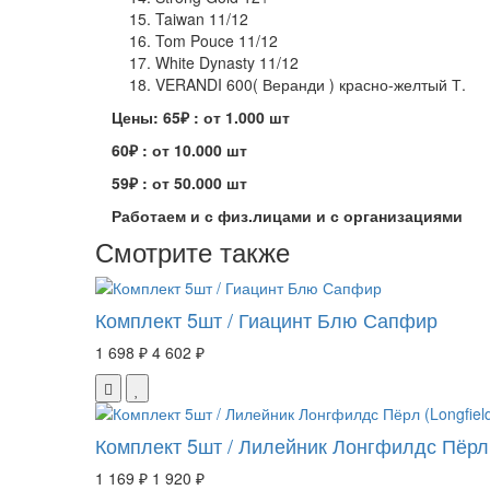
Taiwan 11/12
Tom Pouce 11/12
White Dynasty 11/12
VERANDI 600( Веранди ) красно-желтый Т.
Цены: 65₽ : от 1.000 шт
60₽ : от 10.000 шт
59₽ : от 50.000 шт
Работаем и с физ.лицами и с организациями
Смотрите также
Комплект 5шт / Гиацинт Блю Сапфир
1 698 ₽
4 602 ₽
Комплект 5шт / Лилейник Лонгфилдс Пёрл (
1 169 ₽
1 920 ₽