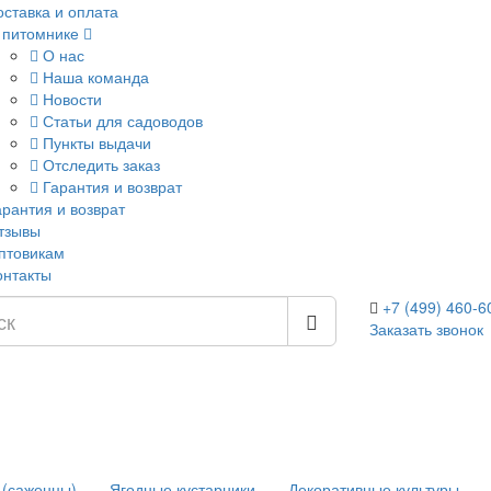
оставка и оплата
 питомнике
О нас
Наша команда
Новости
Статьи для садоводов
Пункты выдачи
Отследить заказ
Гарантия и возврат
арантия и возврат
тзывы
птовикам
онтакты
+7 (499) 460-6
Заказать звонок
 (саженцы)
Ягодные кустарники
Декоративные культуры