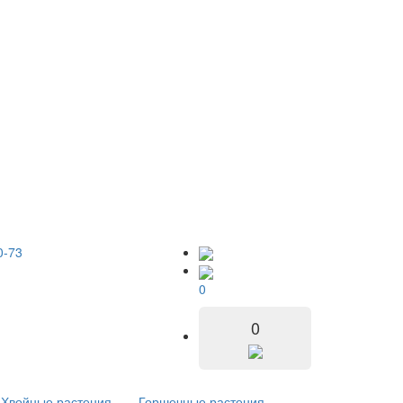
0-73
0
0
Хвойные растения
Горшечные растения