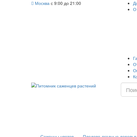
Москва
с 9:00 до 21:00
Д
О
Г
О
О
К
Саженцы цветов
Плодово-ягодные деревья