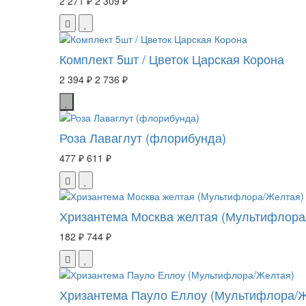
2 271 ₽
2 309 ₽
Комплект 5шт / Цветок Царская Корона
2 394 ₽
2 736 ₽
Роза Лаваглут (флорибунда)
477 ₽
611 ₽
Хризантема Москва желтая (Мультифлора
182 ₽
744 ₽
Хризантема Пауло Еллоу (Мультифлора/