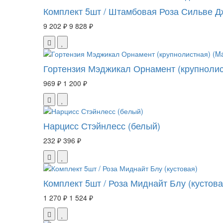
Комплект 5шт / Штамбовая Роза Сильве 
9 202 ₽
9 828 ₽
Гортензия Мэджикал Орнамент (крупнолист
969 ₽
1 200 ₽
Нарцисс Стэйнлесс (белый)
232 ₽
396 ₽
Комплект 5шт / Роза Миднайт Блу (кустова
1 270 ₽
1 524 ₽