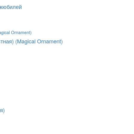
Джюбилей
ная) (Magical Ornament)
я)