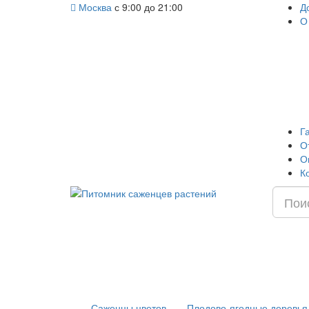
Москва
с 9:00 до 21:00
Д
О
Г
О
О
К
Саженцы цветов
Плодово-ягодные деревья