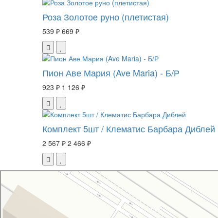
Роза Золотое руно (плетистая)
539 ₽
669 ₽
Пион Аве Мария (Ave Maria) - Б/Р
923 ₽
1 126 ₽
Комплект 5шт / Клематис Барбара Диблей
2 567 ₽
2 466 ₽
Свой Питомник
Питомник растений в Москве
Садовый центр в Москве