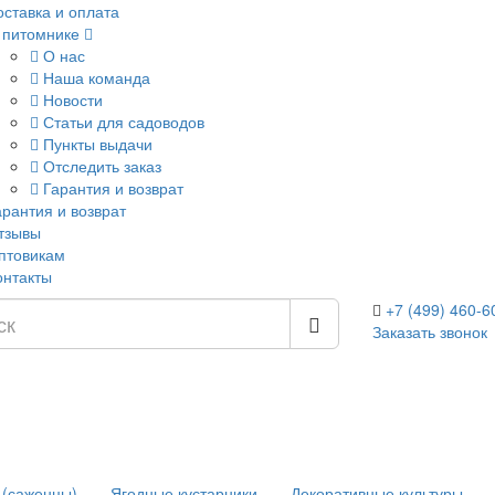
оставка и оплата
 питомнике
О нас
Наша команда
Новости
Статьи для садоводов
Пункты выдачи
Отследить заказ
Гарантия и возврат
арантия и возврат
тзывы
птовикам
онтакты
+7 (499) 460-6
Заказать звонок
 (саженцы)
Ягодные кустарники
Декоративные культуры