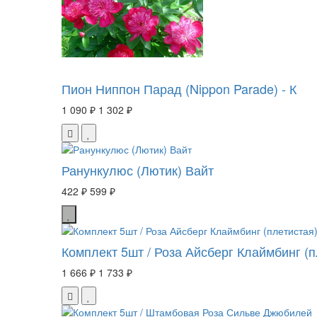
Пион Ниппон Парад (Nippon Parade) - К
1 090 ₽
1 302 ₽
Ранункулюс (Лютик) Вайт
422 ₽
599 ₽
Комплект 5шт / Роза Айсберг Клаймбинг (п
1 666 ₽
1 733 ₽