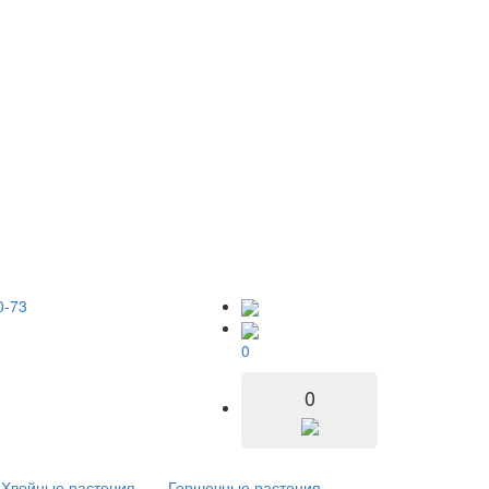
0-73
0
0
Хвойные растения
Горшечные растения