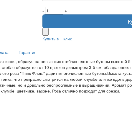
-
+
К
Купить в 1 клик
плата
Гарантия
я-июня, образуя на невысоких стеблях плотные бутоны высотой 5 
стебле образуется от 10 цветков диаметром 3-5 см, обладающих 
лето роза "Пинк Флеш" дарит многочисленные бутоны.Высота куста
ттенка, что прекрасно смотрится на любой клумбе или же вдоль дор
мпатичные, но и довольно беспроблемные в выращивании. Аромат р
лумбе, цветнике, вазоне. Роза отлично подходит для срезки.