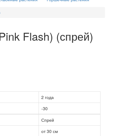
)
ink Flash) (спрей)
2 года
-30
Спрей
от 30 см