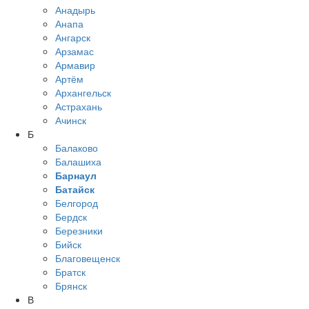
Анадырь
Анапа
Ангарск
Арзамас
Армавир
Артём
Архангельск
Астрахань
Ачинск
Б
Балаково
Балашиха
Барнаул
Батайск
Белгород
Бердск
Березники
Бийск
Благовещенск
Братск
Брянск
В