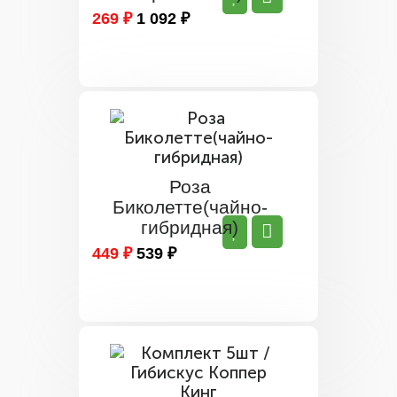
269 ₽
1 092 ₽
Роза
Биколетте(чайно-
гибридная)
449 ₽
539 ₽