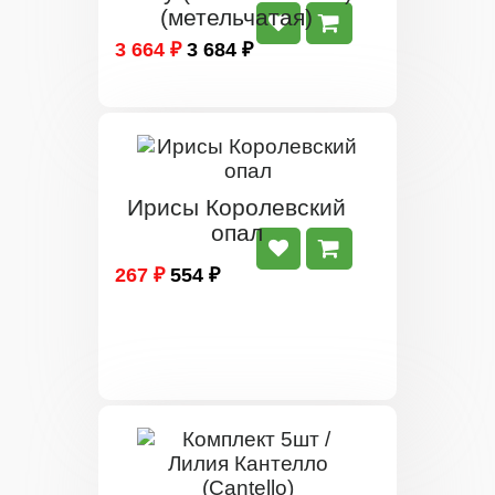
(метельчатая)
3 664 ₽
3 684 ₽
Ирисы Королевский
опал
267 ₽
554 ₽