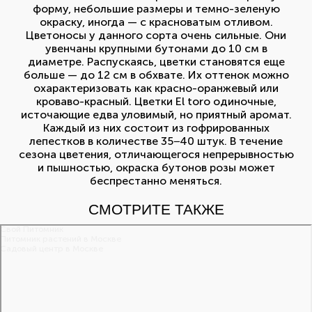
форму, небольшие размеры и темно-зеленую
окраску, иногда — с красноватым отливом.
Цветоносы у данного сорта очень сильные. Они
увенчаны крупными бутонами до 10 см в
диаметре. Распускаясь, цветки становятся еще
больше — до 12 см в обхвате. Их оттенок можно
охарактеризовать как красно-оранжевый или
кроваво-красный. Цветки El toro одиночные,
источающие едва уловимый, но приятный аромат.
Каждый из них состоит из гофрированных
лепестков в количестве 35−40 штук. В течение
сезона цветения, отличающегося непрерывностью
и пышностью, окраска бутонов розы может
беспрестанно меняться.
СМОТРИТЕ ТАКЖЕ
Свой Питомник
Питомник растений в Москве
Садовый центр в Москве