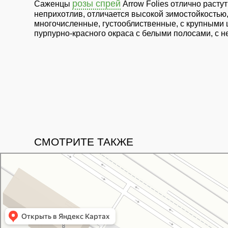
розы спрей
Саженцы
Arrow Folies отлично расту
неприхотлив, отличается высокой зимостойкостью,
многочисленные, густооблиственные, с крупными 
пурпурно-красного окраса с белыми полосами, с 
СМОТРИТЕ ТАКЖЕ
Свой Питомник
Питомник растений в Москве
Садовый центр в Москве