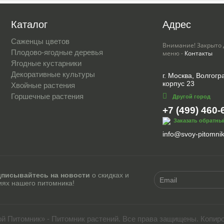
Каталог
Адрес
Саженцы цветов
Внимание! Закрыто 
Плодово-ягодные деревья
меню -
Контакты
Ягодные кустарники
Декоративные культуры
г. Москва, Волгогра
корпус 23
Хвойные растения
Горшечные растения
Другой город
+7 (499) 460-
Заказать обратны
info@svoy-pitomnik
писывайтесь на новости
о скидках и
иях нашего питомника!
ой Питомник» - Питомник растений. Все права защищены. Копир