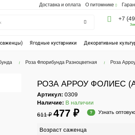
Доставка и оплата
О питомнике
Гаран
+7 (4
За
(саженцы)
Ягодные кустарники
Декоративные культ
бунда
Роза Флорибунда Разноцветная
Роза Арроу
РОЗА АРРОУ ФОЛИЕС (A
Артикул:
0309
Наличие:
В наличии
477 ₽
Узнать оптову
?
611 ₽
Возраст саженца