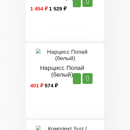
1 454 ₽
1 529 ₽
Нарцисс Попай
(белый)
401 ₽
574 ₽