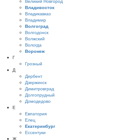
Великий Новгород
Владивосток
Владикавказ
Владимир
Волгоград
Волгодонск
Волжский
Вологда
Воронеж
Г
Грозный
Д
Дербент
Дзержинск
Димитровград
Долгопрудный
Домодедово
Е
Евпатория
Елец
Екатеринбург
Ессентуки
Ж