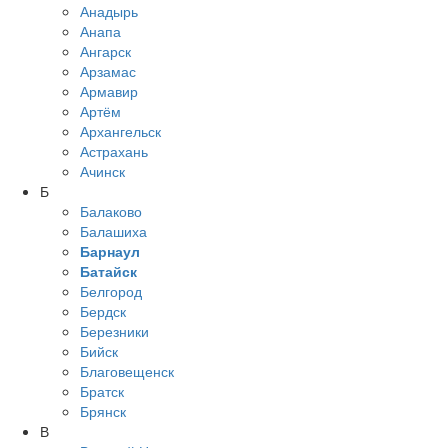
Анадырь
Анапа
Ангарск
Арзамас
Армавир
Артём
Архангельск
Астрахань
Ачинск
Б
Балаково
Балашиха
Барнаул
Батайск
Белгород
Бердск
Березники
Бийск
Благовещенск
Братск
Брянск
В