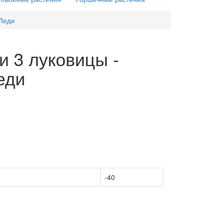
 Леди
и 3 луковицы -
еди
-40