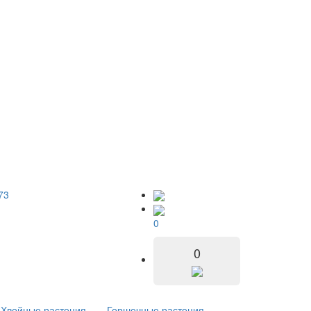
73
0
0
Хвойные растения
Горшечные растения