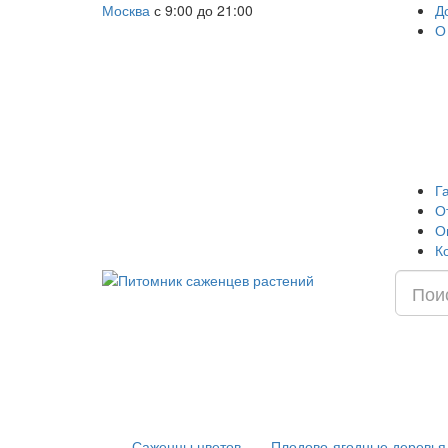
Москва
с 9:00 до 21:00
Д
О
Г
О
О
К
Саженцы цветов
Плодово-ягодные деревья