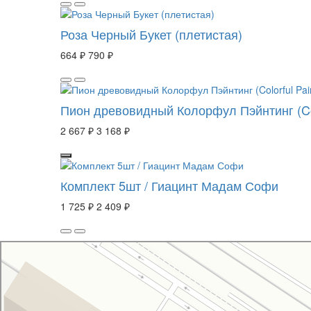
Роза Черный Букет (плетистая)
664 ₽
790 ₽
Пион древовидный Колорфул Пэйнтинг (Colo
2 667 ₽
3 168 ₽
Комплект 5шт / Гиацинт Мадам Софи
1 725 ₽
2 409 ₽
Свой Питомник
Питомник растений в Москве
Садовый центр в Москве