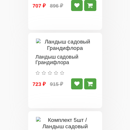
707 ₽
896 ₽
Ландыш садовый
Грандифлора
723 ₽
915 ₽