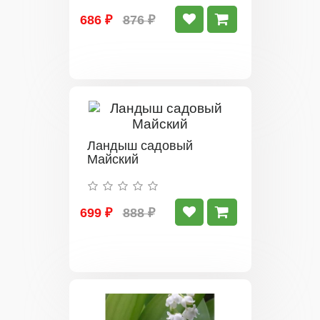
686 ₽
876 ₽
Ландыш садовый
Майский
699 ₽
888 ₽