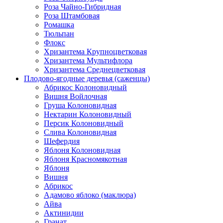
Роза Чайно-Гибридная
Роза Штамбовая
Ромашка
Тюльпан
Флокс
Хризантема Крупноцветковая
Хризантема Мультифлора
Хризантема Среднецветковая
Плодово-ягодные деревья (саженцы)
Абрикос Колоновидный
Вишня Войлочная
Груша Колоновидная
Нектарин Колоновидный
Персик Колоновидный
Слива Колоновидная
Шефердия
Яблоня Колоновидная
Яблоня Красномякотная
Яблоня
Вишня
Абрикос
Адамово яблоко (маклюра)
Айва
Актинидии
Гранат