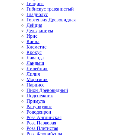
Гиацинт
Гибискус травянистый
Гладиолус
Гортензия Древовидная
Дейция
Дельфиниум
Ирис
Канна
Клематис
Крокус
Лаванда
Ландыш
Лилейник
Лилия
Морозник
Нарцисс
Пион Древовидный
Подснежник
Примула
Ранункулюс
Рододенрон
Роза Английская
Роза Парковая
Роза Плетистая
Роза Флорибунда