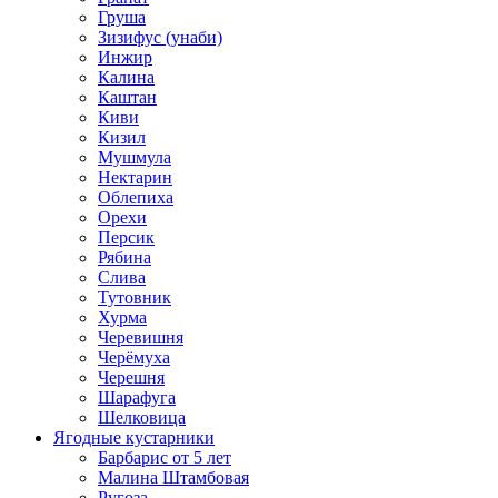
Груша
Зизифус (унаби)
Инжир
Калина
Каштан
Киви
Кизил
Мушмула
Нектарин
Облепиха
Орехи
Персик
Рябина
Слива
Тутовник
Хурма
Черевишня
Черёмуха
Черешня
Шарафуга
Шелковица
Ягодные кустарники
Барбарис от 5 лет
Малина Штамбовая
Ругоза