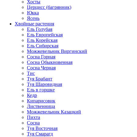
Хосты
Церцисс (багрянник)
Юкка
Ясень
Хвойные растения
Ель Голубая
Ель Европейская
Ель Корейская
Ель Сибирская
Можжевельник Виргинский
Сосна Горная
Сосна Обыкновенная
Сосна Черная
Тис
Туя Брабант
Туя Шаровидная
Ель в горшке
Кедр
Кипарисовик
Лиственница
Можжевельник Казацкий
Пихта
Сосна
Туя Восточная
Туя Смарагд