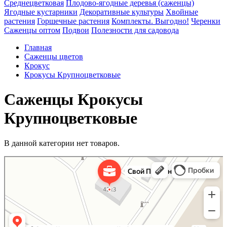
Среднецветковая
Плодово-ягодные деревья (саженцы)
Ягодные кустарники
Декоративные культуры
Хвойные
растения
Горшечные растения
Комплекты. Выгодно!
Черенки
Саженцы оптом
Подвои
Полезности для садовода
Главная
Саженцы цветов
Крокус
Крокусы Крупноцветковые
Саженцы Крокусы
Крупноцветковые
В данной категории нет товаров.
Свой Питомник
Питомник растений в Москве
Садовый центр в Москве