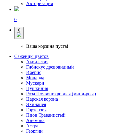
Авторизация
0
0
Ваша корзина пуста!
Саженцы цветов
Аквилегия
Гибискус древовидный
Иберис
Монарда
Мускари
Пушкиния
Роза Почвопокровная (мини-роза)
Царская корона
Эхинацея
Гортензия
Пион Травянистый
Анемона
Астра
Георгин