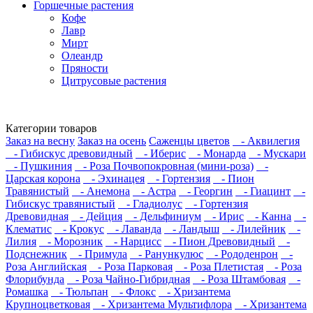
Горшечные растения
Кофе
Лавр
Мирт
Олеандр
Пряности
Цитрусовые растения
Категории товаров
Заказ на весну
Заказ на осень
Саженцы цветов
- Аквилегия
- Гибискус древовидный
- Иберис
- Монарда
- Мускари
- Пушкиния
- Роза Почвопокровная (мини-роза)
-
Царская корона
- Эхинацея
- Гортензия
- Пион
Травянистый
- Анемона
- Астра
- Георгин
- Гиацинт
-
Гибискус травянистый
- Гладиолус
- Гортензия
Древовидная
- Дейция
- Дельфиниум
- Ирис
- Канна
-
Клематис
- Крокус
- Лаванда
- Ландыш
- Лилейник
-
Лилия
- Морозник
- Нарцисс
- Пион Древовидный
-
Подснежник
- Примула
- Ранункулюс
- Рододенрон
-
Роза Английская
- Роза Парковая
- Роза Плетистая
- Роза
Флорибунда
- Роза Чайно-Гибридная
- Роза Штамбовая
-
Ромашка
- Тюльпан
- Флокс
- Хризантема
Крупноцветковая
- Хризантема Мультифлора
- Хризантема