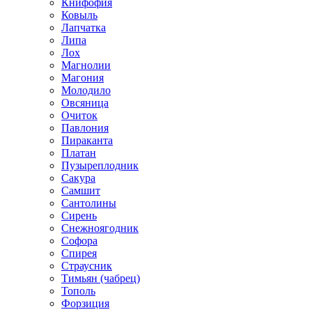
Книфофия
Ковыль
Лапчатка
Липа
Лох
Магнолии
Магония
Молодило
Овсяница
Очиток
Павлония
Пираканта
Платан
Пузыреплодник
Сакура
Самшит
Сантолины
Сирень
Снежноягодник
Софора
Спирея
Страусник
Тимьян (чабрец)
Тополь
Форзиция