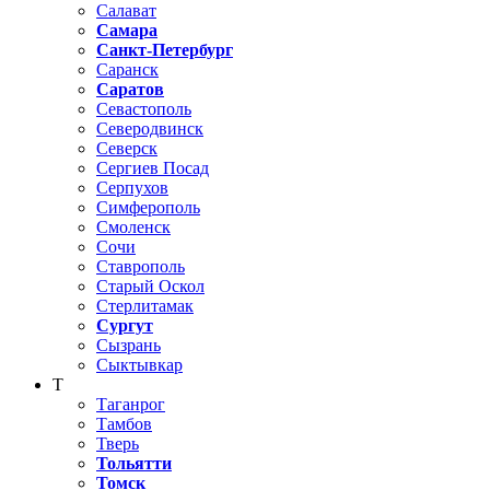
Салават
Самара
Санкт-Петербург
Саранск
Саратов
Севастополь
Северодвинск
Северск
Сергиев Посад
Серпухов
Симферополь
Смоленск
Сочи
Ставрополь
Старый Оскол
Стерлитамак
Сургут
Сызрань
Сыктывкар
Т
Таганрог
Тамбов
Тверь
Тольятти
Томск