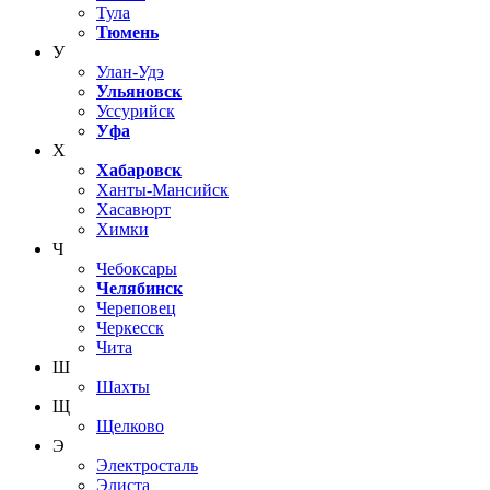
Тула
Тюмень
У
Улан-Удэ
Ульяновск
Уссурийск
Уфа
Х
Хабаровск
Ханты-Мансийск
Хасавюрт
Химки
Ч
Чебоксары
Челябинск
Череповец
Черкесск
Чита
Ш
Шахты
Щ
Щелково
Э
Электросталь
Элиста