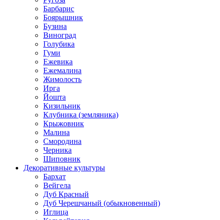
Барбарис
Боярышник
Бузина
Виноград
Голубика
Гуми
Ежевика
Ежемалина
Жимолость
Ирга
Йошта
Кизильник
Клубника (земляника)
Крыжовник
Малина
Смородина
Черника
Шиповник
Декоративные культуры
Бархат
Вейгела
Дуб Красный
Дуб Черешчаный (обыкновенный)
Иглица