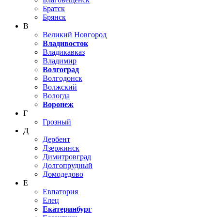
Братск
Брянск
В
Великий Новгород
Владивосток
Владикавказ
Владимир
Волгоград
Волгодонск
Волжский
Вологда
Воронеж
Г
Грозный
Д
Дербент
Дзержинск
Димитровград
Долгопрудный
Домодедово
Е
Евпатория
Елец
Екатеринбург