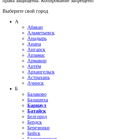
права защищены. Копирование запрещено
Выберите свой город
А
Абакан
Альметьевск
Анадырь
Анапа
Ангарск
Арзамас
Армавир
Артём
Архангельск
Астрахань
Ачинск
Б
Балаково
Балашиха
Барнаул
Батайск
Белгород
Бердск
Березники
Бийск
Благовещенск