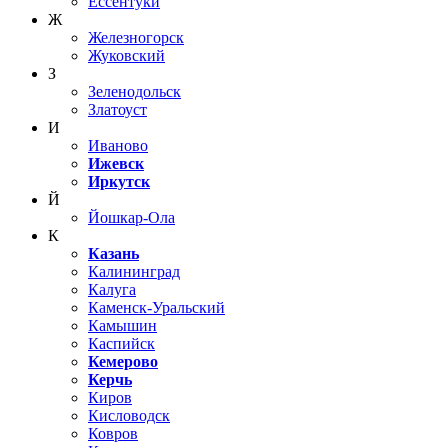
Ессентуки
Ж
Железногорск
Жуковский
З
Зеленодольск
Златоуст
И
Иваново
Ижевск
Иркутск
Й
Йошкар-Ола
К
Казань
Калининград
Калуга
Каменск-Уральский
Камышин
Каспийск
Кемерово
Керчь
Киров
Кисловодск
Ковров