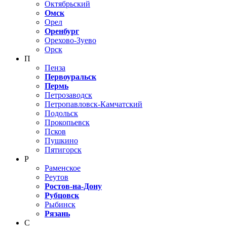
Октябрьский
Омск
Орел
Оренбург
Орехово-Зуево
Орск
П
Пенза
Первоуральск
Пермь
Петрозаводск
Петропавловск-Камчатский
Подольск
Прокопьевск
Псков
Пушкино
Пятигорск
Р
Раменское
Реутов
Ростов-на-Дону
Рубцовск
Рыбинск
Рязань
С