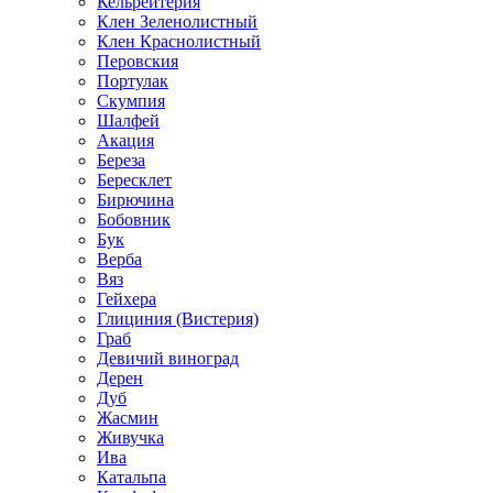
Кельрейтерия
Клен Зеленолистный
Клен Краснолистный
Перовския
Портулак
Скумпия
Шалфей
Акация
Береза
Бересклет
Бирючина
Бобовник
Бук
Верба
Вяз
Гейхера
Глициния (Вистерия)
Граб
Девичий виноград
Дерен
Дуб
Жасмин
Живучка
Ива
Катальпа