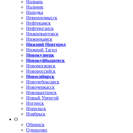
Назрань
Нальчик
Находка
Невинномысск
Нефтекамск
Нефтеюганск
Нижневартовск
Нижнекамск
Нижний Новгород
Нижний Тагил
Новокузнецк
Новокуйбышевск
Новомосковск
Новороссийск
Новосибирск
Новочебоксарск
Новочеркасск
Новошахтинск
Новый Уренгой
Ногинск
Норильск
Ноябрьск
О
Обнинск
Одинцово