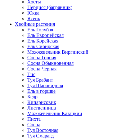
Хосты
Церцисс (багрянник)
Юкка
Ясень
Хвойные растения
Ель Голубая
Ель Европейская
Ель Корейская
Ель Сибирская
Можжевельник Виргинский
Сосна Горная
Сосна Обыкновенная
Сосна Черная
Тис
Туя Брабант
Туя Шаровидная
Ель в горшке
Кедр
Кипарисовик
Лиственница
Можжевельник Казацкий
Пихта
Сосна
Туя Восточная
Туя Смарагд