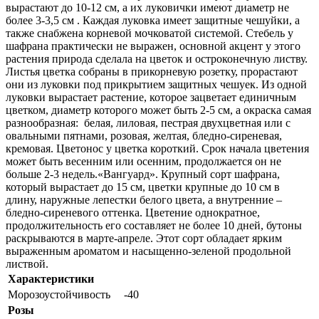
вырастают до 10-12 см, а их луковички имеют диаметр не
более 3-3,5 см . Каждая луковка имеет защитные чешуйки, а
также снабжена корневой мочковатой системой. Стебель у
шафрана практически не выражен, основной акцент у этого
растения природа сделала на цветок и остроконечную листву.
Листья цветка собраны в прикорневую розетку, прорастают
они из луковки под прикрытием защитных чешуек. Из одной
луковки вырастает растение, которое зацветает единичным
цветком, диаметр которого может быть 2-5 см, а окраска самая
разнообразная: белая, лиловая, пестрая двухцветная или с
овальными пятнами, розовая, желтая, бледно-сиреневая,
кремовая. Цветонос у цветка короткий. Срок начала цветения
может быть весенним или осенним, продолжается он не
больше 2-3 недель.«Вангуард». Крупный сорт шафрана,
который вырастает до 15 см, цветки крупные до 10 см в
длину, наружные лепестки белого цвета, а внутренние –
бледно-сиреневого оттенка. Цветение однократное,
продолжительность его составляет не более 10 дней, бутоны
раскрываются в марте-апреле. Этот сорт обладает ярким
выраженным ароматом и насыщенно-зеленой продольной
листвой.
Характеристики
Морозоустойчивость
-40
Розы