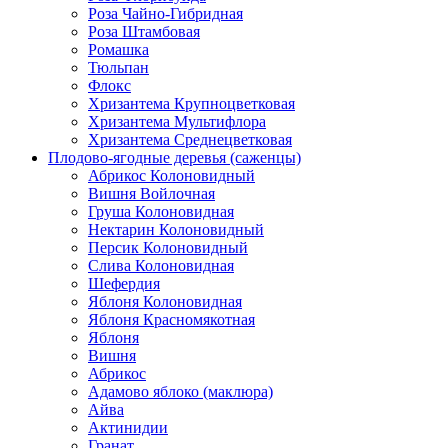
Роза Чайно-Гибридная
Роза Штамбовая
Ромашка
Тюльпан
Флокс
Хризантема Крупноцветковая
Хризантема Мультифлора
Хризантема Среднецветковая
Плодово-ягодные деревья (саженцы)
Абрикос Колоновидный
Вишня Войлочная
Груша Колоновидная
Нектарин Колоновидный
Персик Колоновидный
Слива Колоновидная
Шефердия
Яблоня Колоновидная
Яблоня Красномякотная
Яблоня
Вишня
Абрикос
Адамово яблоко (маклюра)
Айва
Актинидии
Гранат