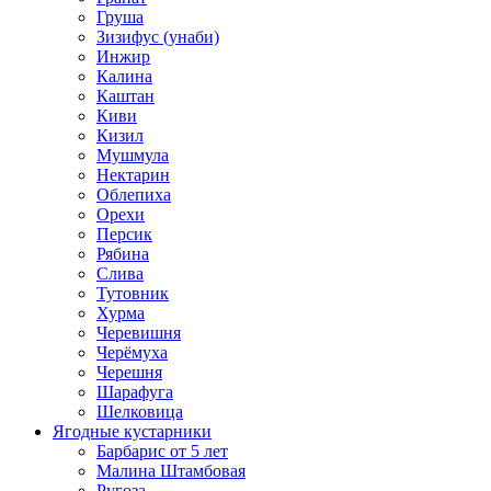
Груша
Зизифус (унаби)
Инжир
Калина
Каштан
Киви
Кизил
Мушмула
Нектарин
Облепиха
Орехи
Персик
Рябина
Слива
Тутовник
Хурма
Черевишня
Черёмуха
Черешня
Шарафуга
Шелковица
Ягодные кустарники
Барбарис от 5 лет
Малина Штамбовая
Ругоза