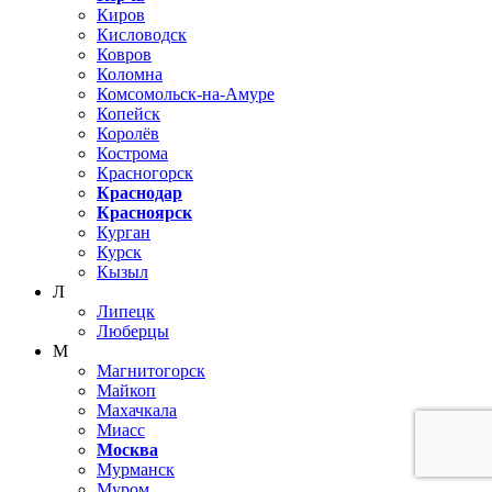
Киров
Кисловодск
Ковров
Коломна
Комсомольск-на-Амуре
Копейск
Королёв
Кострома
Красногорск
Краснодар
Красноярск
Курган
Курск
Кызыл
Л
Липецк
Люберцы
М
Магнитогорск
Майкоп
Махачкала
Миасс
Москва
Мурманск
Муром