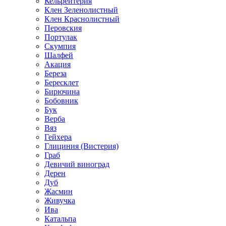
Кельрейтерия
Клен Зеленолистный
Клен Краснолистный
Перовския
Портулак
Скумпия
Шалфей
Акация
Береза
Бересклет
Бирючина
Бобовник
Бук
Верба
Вяз
Гейхера
Глициния (Вистерия)
Граб
Девичий виноград
Дерен
Дуб
Жасмин
Живучка
Ива
Катальпа