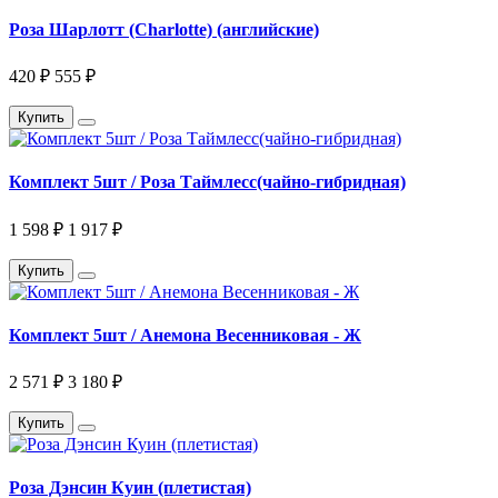
Роза Шарлотт (Charlotte) (английские)
420 ₽
555 ₽
Купить
Комплект 5шт / Роза Таймлесс(чайно-гибридная)
1 598 ₽
1 917 ₽
Купить
Комплект 5шт / Анемона Весенниковая - Ж
2 571 ₽
3 180 ₽
Купить
Роза Дэнсин Куин (плетистая)