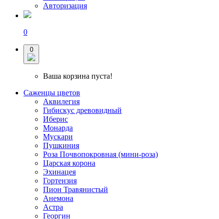
Авторизация
0
0
Ваша корзина пуста!
Саженцы цветов
Аквилегия
Гибискус древовидный
Иберис
Монарда
Мускари
Пушкиния
Роза Почвопокровная (мини-роза)
Царская корона
Эхинацея
Гортензия
Пион Травянистый
Анемона
Астра
Георгин