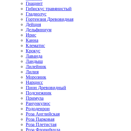
Гиацинт
Гибискус травянистый
Гладиолус
Гортензия Древовидная
Дейция
Дельфиниум
Ирис
Канна
Клематис
Крокус
Лаванда
Ландыш
Лилейник
Лилия
Морозник
Нарцисс
Пион Древовидный
Подснежник
Примула
Ранункулюс
Рододенрон
Роза Английская
Роза Парковая
Роза Плетистая
Роза Флорибунда