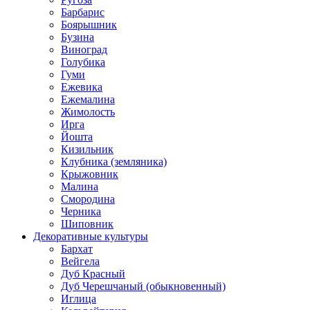
Барбарис
Боярышник
Бузина
Виноград
Голубика
Гуми
Ежевика
Ежемалина
Жимолость
Ирга
Йошта
Кизильник
Клубника (земляника)
Крыжовник
Малина
Смородина
Черника
Шиповник
Декоративные культуры
Бархат
Вейгела
Дуб Красный
Дуб Черешчаный (обыкновенный)
Иглица