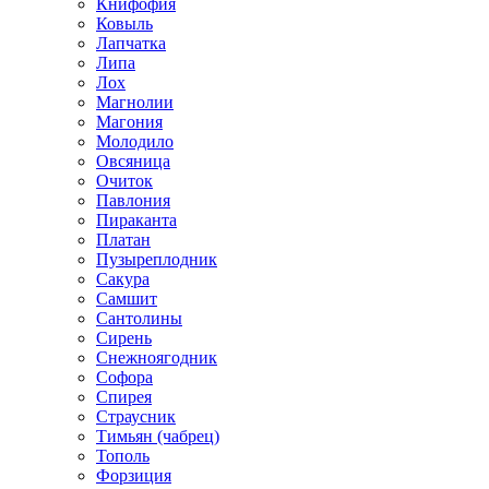
Книфофия
Ковыль
Лапчатка
Липа
Лох
Магнолии
Магония
Молодило
Овсяница
Очиток
Павлония
Пираканта
Платан
Пузыреплодник
Сакура
Самшит
Сантолины
Сирень
Снежноягодник
Софора
Спирея
Страусник
Тимьян (чабрец)
Тополь
Форзиция