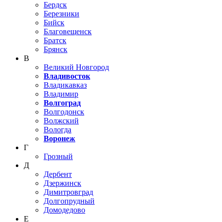
Бердск
Березники
Бийск
Благовещенск
Братск
Брянск
В
Великий Новгород
Владивосток
Владикавказ
Владимир
Волгоград
Волгодонск
Волжский
Вологда
Воронеж
Г
Грозный
Д
Дербент
Дзержинск
Димитровград
Долгопрудный
Домодедово
Е