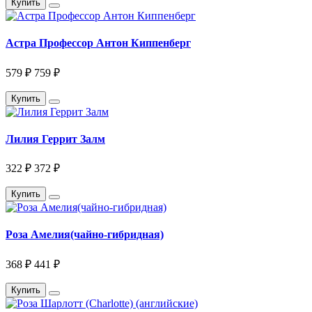
Купить
Астра Профессор Антон Киппенберг
579 ₽
759 ₽
Купить
Лилия Геррит Залм
322 ₽
372 ₽
Купить
Роза Амелия(чайно-гибридная)
368 ₽
441 ₽
Купить