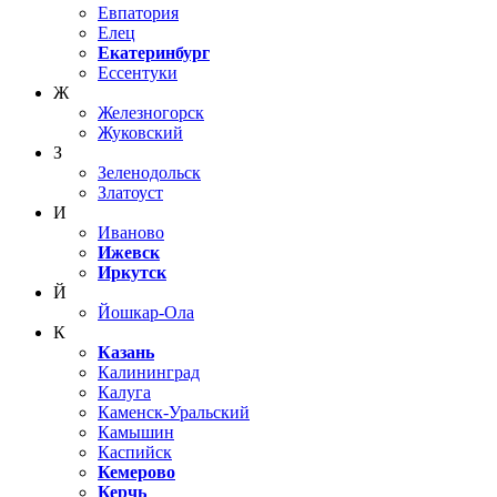
Евпатория
Елец
Екатеринбург
Ессентуки
Ж
Железногорск
Жуковский
З
Зеленодольск
Златоуст
И
Иваново
Ижевск
Иркутск
Й
Йошкар-Ола
К
Казань
Калининград
Калуга
Каменск-Уральский
Камышин
Каспийск
Кемерово
Керчь