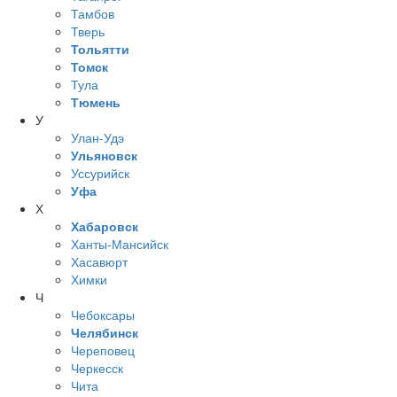
Тамбов
Тверь
Тольятти
Томск
Тула
Тюмень
У
Улан-Удэ
Ульяновск
Уссурийск
Уфа
Х
Хабаровск
Ханты-Мансийск
Хасавюрт
Химки
Ч
Чебоксары
Челябинск
Череповец
Черкесск
Чита