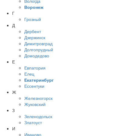
Вологда
Воронеж
Г
Грозный
Д
Дербент
Дзержинск
Димитровград
Долгопрудный
Домодедово
Е
Евпатория
Елец
Екатеринбург
Ессентуки
Ж
Железногорск
Жуковский
З
Зеленодольск
Златоуст
И
Иваново