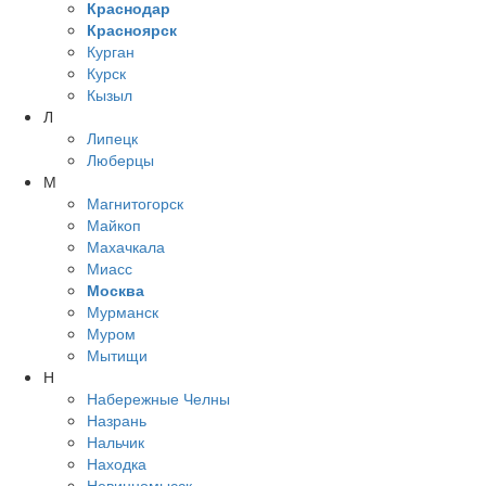
Краснодар
Красноярск
Курган
Курск
Кызыл
Л
Липецк
Люберцы
М
Магнитогорск
Майкоп
Махачкала
Миасс
Москва
Мурманск
Муром
Мытищи
Н
Набережные Челны
Назрань
Нальчик
Находка
Невинномысск