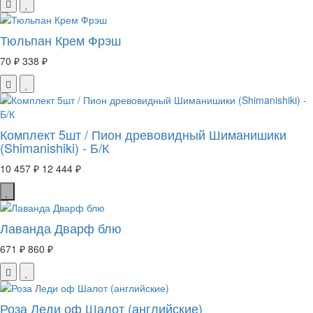
Тюльпан Крем Фрэш
70 ₽
338 ₽
Комплект 5шт / Пион древовидный Шиманишики
(Shimanishiki) - Б/К
10 457 ₽
12 444 ₽
Лаванда Дварф блю
671 ₽
860 ₽
Роза Леди оф Шалот (английские)