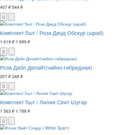
407 ₽
544 ₽
Комплект 5шт / Роза Джуд Обскур (шраб)
1 619 ₽
1 689 ₽
Роза Дабл Делайт(чайно-гибридная)
207 ₽
248 ₽
Комплект 5шт / Лилия Свит Шугар
1 563 ₽
1 788 ₽