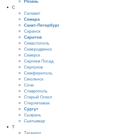
Рязань
С
Салават
Самара
Санкт-Петербург
Саранск
Саратов
Севастополь
Северодвинск
Северск
Сергиев Посад
Серпухов
Симферополь
Смоленск
Сочи
Ставрополь
Старый Оскол
Стерлитамак
Сургут
Сызрань
Сыктывкар
Т
Таганрог