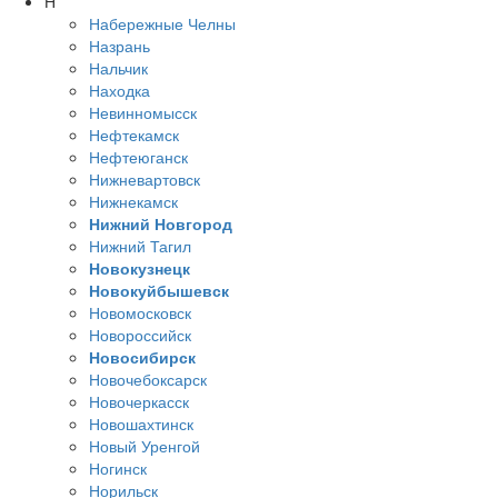
Н
Набережные Челны
Назрань
Нальчик
Находка
Невинномысск
Нефтекамск
Нефтеюганск
Нижневартовск
Нижнекамск
Нижний Новгород
Нижний Тагил
Новокузнецк
Новокуйбышевск
Новомосковск
Новороссийск
Новосибирск
Новочебоксарск
Новочеркасск
Новошахтинск
Новый Уренгой
Ногинск
Норильск