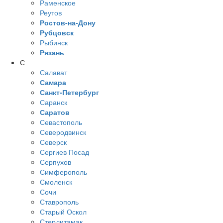
Раменское
Реутов
Ростов-на-Дону
Рубцовск
Рыбинск
Рязань
С
Салават
Самара
Санкт-Петербург
Саранск
Саратов
Севастополь
Северодвинск
Северск
Сергиев Посад
Серпухов
Симферополь
Смоленск
Сочи
Ставрополь
Старый Оскол
Стерлитамак