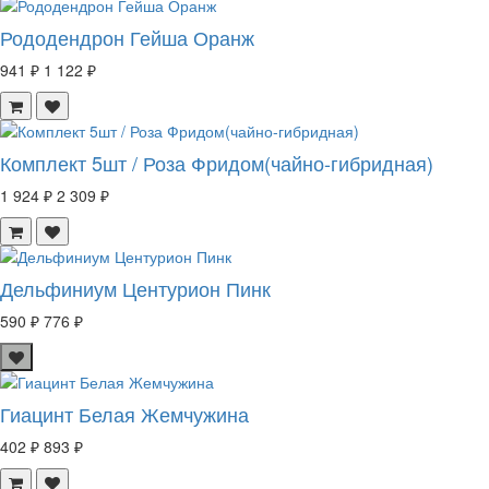
Рододендрон Гейша Оранж
941 ₽
1 122 ₽
Комплект 5шт / Роза Фридом(чайно-гибридная)
1 924 ₽
2 309 ₽
Дельфиниум Центурион Пинк
590 ₽
776 ₽
Гиацинт Белая Жемчужина
402 ₽
893 ₽