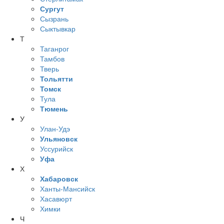
Сургут
Сызрань
Сыктывкар
Т
Таганрог
Тамбов
Тверь
Тольятти
Томск
Тула
Тюмень
У
Улан-Удэ
Ульяновск
Уссурийск
Уфа
Х
Хабаровск
Ханты-Мансийск
Хасавюрт
Химки
Ч