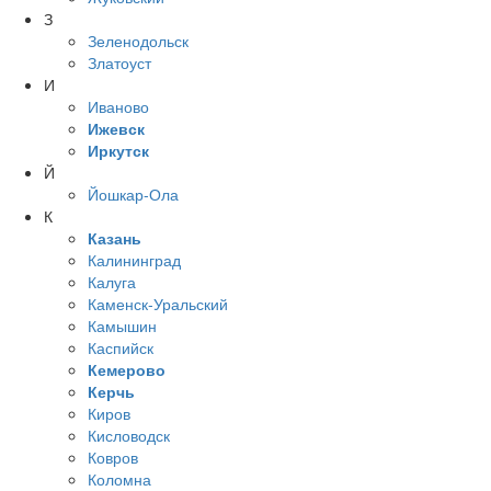
З
Зеленодольск
Златоуст
И
Иваново
Ижевск
Иркутск
Й
Йошкар-Ола
К
Казань
Калининград
Калуга
Каменск-Уральский
Камышин
Каспийск
Кемерово
Керчь
Киров
Кисловодск
Ковров
Коломна