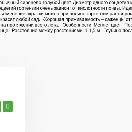
ычный сиренево-голубой цвет. Диаметр одного соцветия мож
оцветий гортензии очень зависит от кислотности почвы. Ид
вать изменение окраски можно при поливе гортензии раств
украсят любой сад. -Хорошая приживаемость – саженцы отп
на протяжении всего лета. Особенности: Меняет цвет Поса
нце Расстояние между расстениями: 1-1,5 м Глубина поса