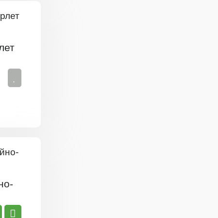
лет
но-