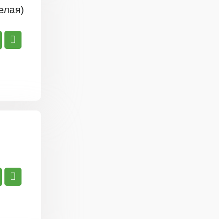
елая)