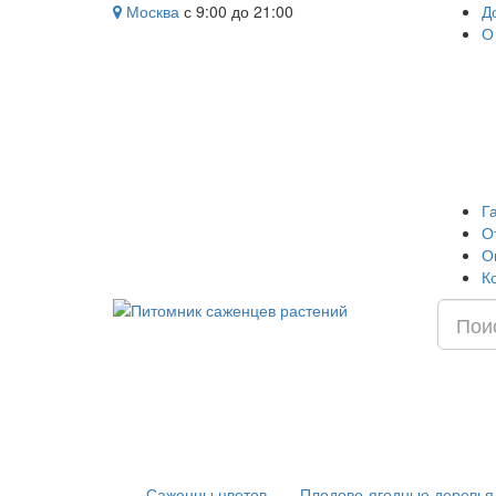
Москва
с 9:00 до 21:00
Д
О
Г
О
О
К
Саженцы цветов
Плодово-ягодные деревья