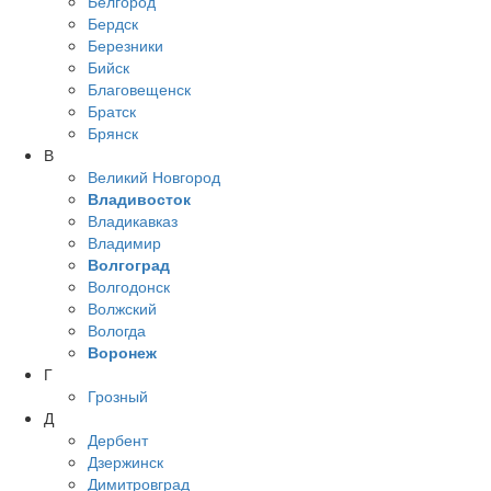
Белгород
Бердск
Березники
Бийск
Благовещенск
Братск
Брянск
В
Великий Новгород
Владивосток
Владикавказ
Владимир
Волгоград
Волгодонск
Волжский
Вологда
Воронеж
Г
Грозный
Д
Дербент
Дзержинск
Димитровград