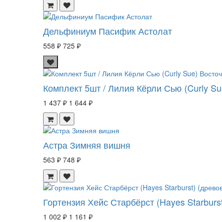
Дельфиниум Пасифик Астолат
558 ₽
725 ₽
Комплект 5шт / Лилия Кёрли Сью (Curly S
1 437 ₽
1 644 ₽
Астра Зимняя вишня
563 ₽
748 ₽
Гортензия Хейс Старбёрст (Hayes Starburs
1 002 ₽
1 161 ₽