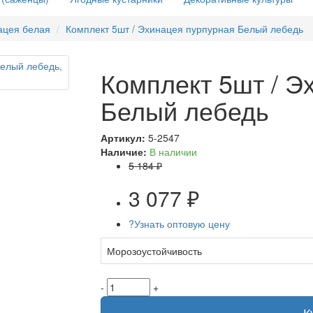
ацея белая
Комплект 5шт / Эхинацея пурпурная Белый лебедь
Комплект 5шт / Э
Белый лебедь
Артикул:
5-2547
Наличие:
В наличии
5 184 ₽
3 077 ₽
?
Узнать оптовую цену
Морозоустойчивость
-
+
К