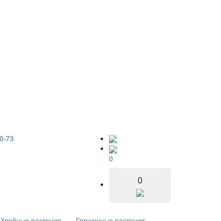
0-73
0
0
Хвойные растения
Горшечные растения