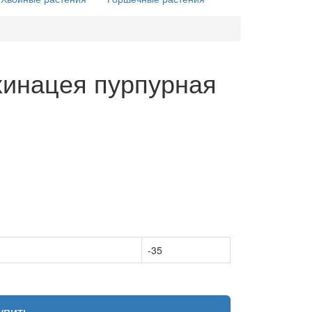
хинацея пурпурная
-35
упить