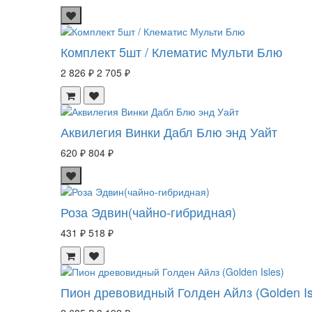
Комплект 5шт / Клематис Мульти Блю
2 826 ₽
2 705 ₽
Аквилегия Винки Дабл Блю энд Уайт
620 ₽
804 ₽
Роза Эдвин(чайно-гибридная)
431 ₽
518 ₽
Пион древовидный Голден Айлз (Golden Is