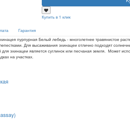
Купить в 1 клик
плата
Гарантия
Эхинацея пурпурная Белый лебедь - многолетнее травянистое расте
епестками. Для высаживания эхинацеи отлично подходят солнечны
для эхинацеи является суглинок или песчаная земля. Может испол
ках на участках.
ская
assay)