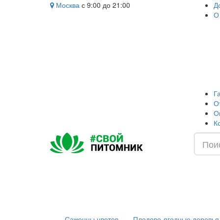
Москва
с 9:00 до 21:00
Д
О
Г
О
О
К
Саженцы цветов
Плодово-ягодные деревья