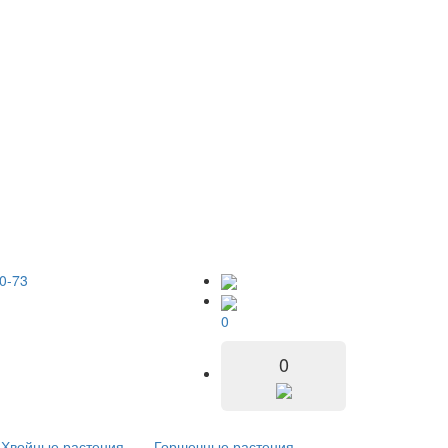
0-73
0
0
Хвойные растения
Горшечные растения