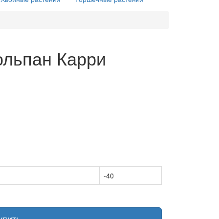
юльпан Карри
-40
упить