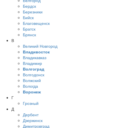
Белгород
Бердск
Березники
Бийск
Благовещенск
Братск
Брянск
В
Великий Новгород
Владивосток
Владикавказ
Владимир
Волгоград
Волгодонск
Волжский
Вологда
Воронеж
Г
Грозный
Д
Дербент
Дзержинск
Димитровград