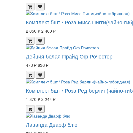
Комплект 5шт / Роза Мисс Пигги(чайно-ги
2 050 ₽
2 460 ₽
Дейция белая Прайд Оф Рочестер
473 ₽
636 ₽
Комплект 5шт / Роза Ред берлин(чайно-ги
1 870 ₽
2 244 ₽
Лаванда Дварф блю