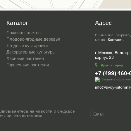
Каталог
Адрес
Саженцы цветов
Внимание! Закрыто 
Плодово-ягодные деревья
меню -
Контакты
Ягодные кустарники
Декоративные культуры
г. Москва, Волгогра
корпус 23
Хвойные растения
Горшечные растения
Другой город
+7 (499) 460-
Заказать обратны
info@svoy-pitomnik
писывайтесь на новости
о скидках и
иях нашего питомника!