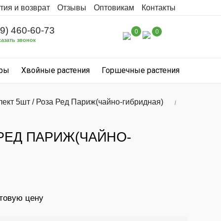
тия и возврат
Отзывы
Оптовикам
Контакты
99) 460-60-73
0
0
казать звонок
уры
Хвойные растения
Горшечные растения
ект 5шт / Роза Ред Париж(чайно-гибридная)
 РЕД ПАРИЖ(ЧАЙНО-
птовую цену