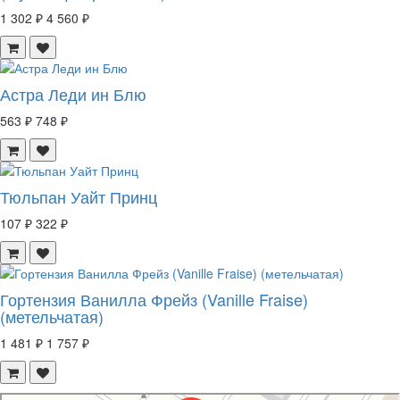
1 302 ₽
4 560 ₽
Астра Леди ин Блю
563 ₽
748 ₽
Тюльпан Уайт Принц
107 ₽
322 ₽
Гортензия Ванилла Фрейз (Vanille Fraise)
(метельчатая)
1 481 ₽
1 757 ₽