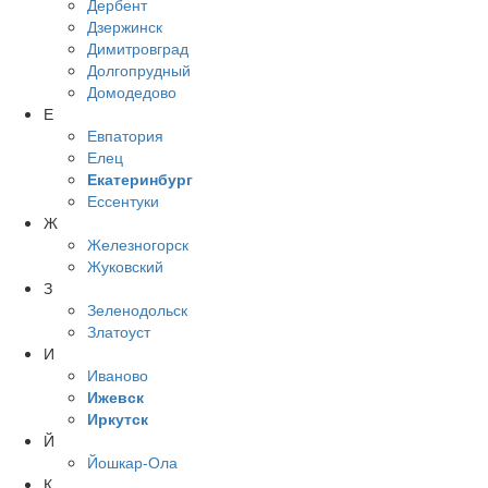
Дербент
Дзержинск
Димитровград
Долгопрудный
Домодедово
Е
Евпатория
Елец
Екатеринбург
Ессентуки
Ж
Железногорск
Жуковский
З
Зеленодольск
Златоуст
И
Иваново
Ижевск
Иркутск
Й
Йошкар-Ола
К