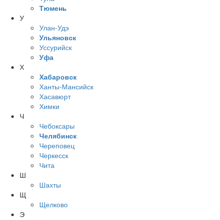
Тюмень
У
Улан-Удэ
Ульяновск
Уссурийск
Уфа
Х
Хабаровск
Ханты-Мансийск
Хасавюрт
Химки
Ч
Чебоксары
Челябинск
Череповец
Черкесск
Чита
Ш
Шахты
Щ
Щелково
Э