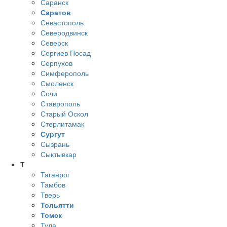
Саранск
Саратов
Севастополь
Северодвинск
Северск
Сергиев Посад
Серпухов
Симферополь
Смоленск
Сочи
Ставрополь
Старый Оскол
Стерлитамак
Сургут
Сызрань
Сыктывкар
Т
Таганрог
Тамбов
Тверь
Тольятти
Томск
Тула