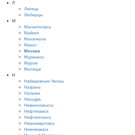
Л
Липецк
Люберцы
М
Магнитогорск
Майкоп
Махачкала
Миасс
Москва
Мурманск
Муром
Мытищи
Н
Набережные Челны
Назрань
Нальчик
Находка
Невинномысск
Нефтекамск
Нефтеюганск
Нижневартовск
Нижнекамск