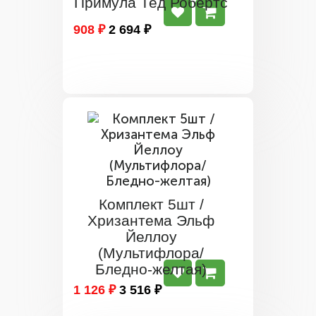
Примула Тед Робертс
908 ₽
2 694 ₽
Комплект 5шт /
Хризантема Эльф
Йеллоу
(Мультифлора/
Бледно-желтая)
1 126 ₽
3 516 ₽