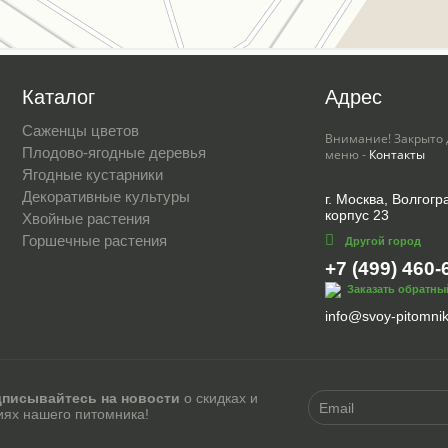
Каталог
Адрес
Саженцы цветов
Внимание! Закрыто 
Плодово-ягодные деревья
меню -
Контакты
Ягодные кустарники
Декоративные культуры
г. Москва, Волгогра
корпус 23
Хвойные растения
Горшечные растения
Другой город
+7 (499) 460-
Заказать обратны
info@svoy-pitomnik
писывайтесь на новости
о скидках и
иях нашего питомника!