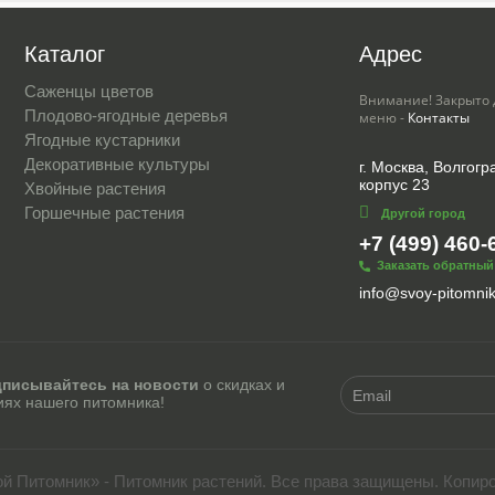
Каталог
Адрес
Саженцы цветов
Внимание! Закрыто 
Плодово-ягодные деревья
меню -
Контакты
Ягодные кустарники
Декоративные культуры
г. Москва, Волгогра
корпус 23
Хвойные растения
Горшечные растения
Другой город
+7 (499) 460-
Заказать обратный
info@svoy-pitomnik
писывайтесь на новости
о скидках и
иях нашего питомника!
ой Питомник» - Питомник растений. Все права защищены. Копир