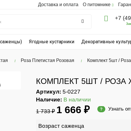
Доставка и оплата
О питомнике
Гаран
+7 (4
За
(саженцы)
Ягодные кустарники
Декоративные культ
стая
Роза Плетистая Розовая
Комплект 5шт / Роз
КОМПЛЕКТ 5ШТ / РОЗА
Артикул:
5-0227
Наличие:
В наличии
1 666 ₽
Узнать о
?
1 733 ₽
Возраст саженца