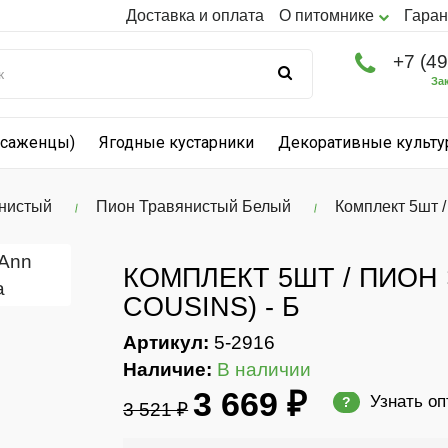
Доставка и оплата
О питомнике
Гаран
+7 (4
За
(саженцы)
Ягодные кустарники
Декоративные культ
нистый
Пион Травянистый Белый
Комплект 5шт /
КОМПЛЕКТ 5ШТ / ПИОН
COUSINS) - Б
Артикул:
5-2916
Наличие:
В наличии
3 669 ₽
Узнать о
?
3 521 ₽