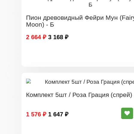
Пион древовидный Фейри Мун (Fair
Moon) - Б
2 664 ₽
3 168 ₽
Комплект 5шт / Роза Грация (спрей)
1 576 ₽
1 647 ₽