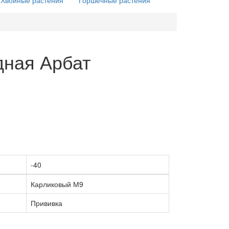
Хвойные растения
Горшечные растения
дная Арбат
-40
Карликовый М9
Прививка