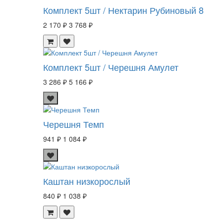
Комплект 5шт / Нектарин Рубиновый 8
2 170 ₽
3 768 ₽
Комплект 5шт / Черешня Амулет
3 286 ₽
5 166 ₽
Черешня Темп
941 ₽
1 084 ₽
Каштан низкорослый
840 ₽
1 038 ₽