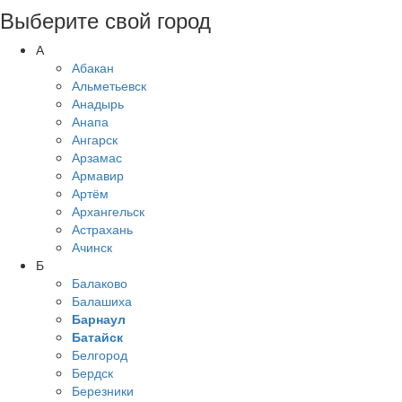
Выберите свой город
А
Абакан
Альметьевск
Анадырь
Анапа
Ангарск
Арзамас
Армавир
Артём
Архангельск
Астрахань
Ачинск
Б
Балаково
Балашиха
Барнаул
Батайск
Белгород
Бердск
Березники