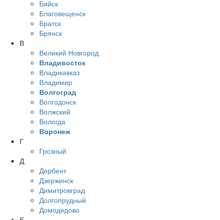
Бийск
Благовещенск
Братск
Брянск
В
Великий Новгород
Владивосток
Владикавказ
Владимир
Волгоград
Волгодонск
Волжский
Вологда
Воронеж
Г
Грозный
Д
Дербент
Дзержинск
Димитровград
Долгопрудный
Домодедово
Е