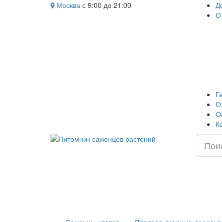
Москва
с 9:00 до 21:00
Д
О
Г
О
О
К