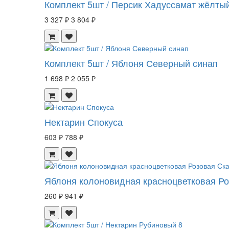
Комплект 5шт / Персик Хадуссамат жёлты
3 327 ₽
3 804 ₽
Комплект 5шт / Яблоня Северный синап
1 698 ₽
2 055 ₽
Нектарин Спокуса
603 ₽
788 ₽
Яблоня колоновидная красноцветковая Ро
260 ₽
941 ₽