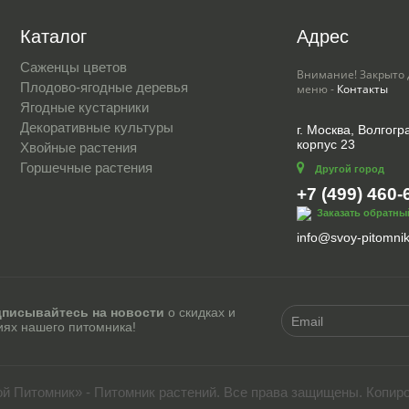
Каталог
Адрес
Саженцы цветов
Внимание! Закрыто 
Плодово-ягодные деревья
меню -
Контакты
Ягодные кустарники
Декоративные культуры
г. Москва, Волгогра
корпус 23
Хвойные растения
Горшечные растения
Другой город
+7 (499) 460-
Заказать обратны
info@svoy-pitomnik
писывайтесь на новости
о скидках и
иях нашего питомника!
ой Питомник» - Питомник растений. Все права защищены. Копир