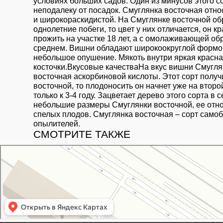
условиях больших садов. Один из минусов этого с
неподалеку от посадок. Смуглянка восточная отно
и широкораскидистой. На Смуглянке восточной об
однолетние побеги, то цвет у них отличается, он
прожить на участке 18 лет, а с омолаживающей об
среднем. Вишни обладают широкоокруглой формой,
небольшое опушение. Мякоть внутри яркая красная
косточки.Вкусовые качестваНа вкус вишни Смугля
восточная аскорбиновой кислоты. Этот сорт полу
восточной, то плодоносить он начнет уже на втор
только к 3-4 году. Зацветает дерево этого сорта 
небольшие размеры Смуглянки восточной, ее относ
спелых плодов. Смуглянка восточная – сорт самоб
опылителей.
СМОТРИТЕ ТАКЖЕ
Свой Питомник
Питомник растений в Москве
Садовый центр в Москве