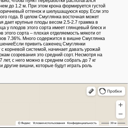
льно, чтобы пункт переработки располагался
нем до 1.2 м. При этом крона формируется густой
коричневый оттенок и шелушащуюся кору. Если это
лого года. В целом Смуглянка восточная может
я дает крупные плоды весом 2.5-2.7 грамма в
а у плодов этого сорта имеет глянцевый блеск и
в этого сорта – плохая отделяемость мякоти от
аров 7.36%. Много содержится в вишне Смуглянка
ношениеЕсли привить саженец Смуглянки
т с корневой системой, начинает давать урожай
рокам созревания это средний сорт. Несмотря на
лет, с него можно в среднем собрать до 7 кг
и другие вишни, которые будут играть роль