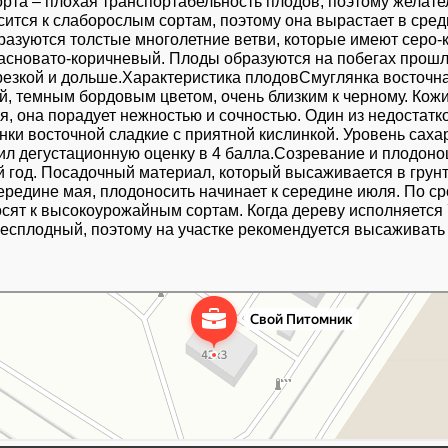
орта – плохая транспортабельность плодов, поэтому желате
сится к слаборослым сортам, поэтому она вырастает в сред
разуются толстые многолетние ветви, которые имеют серо-
 красновато-коричневый. Плоды образуются на побегах прош
резкой и дольше.Характеристика плодовСмуглянка восточна
 темным бордовым цветом, очень близким к черному. Кожиц
, она порадует нежностью и сочностью. Один из недостатко
нки восточной сладкие с приятной кислинкой. Уровень сах
чил дегустационную оценку в 4 балла.Созревание и плодо
ой год. Посадочный материал, который высаживается в грун
в середине мая, плодоносить начинает к середине июля. По с
ят к высокоурожайным сортам. Когда дереву исполняется 7 
есплодный, поэтому на участке рекомендуется высаживать 