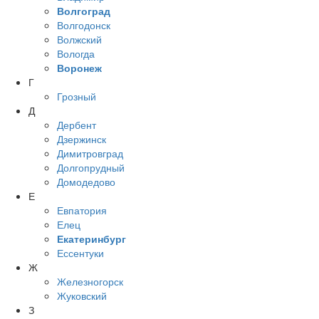
Волгоград
Волгодонск
Волжский
Вологда
Воронеж
Г
Грозный
Д
Дербент
Дзержинск
Димитровград
Долгопрудный
Домодедово
Е
Евпатория
Елец
Екатеринбург
Ессентуки
Ж
Железногорск
Жуковский
З