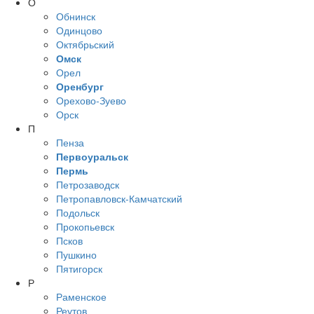
О
Обнинск
Одинцово
Октябрьский
Омск
Орел
Оренбург
Орехово-Зуево
Орск
П
Пенза
Первоуральск
Пермь
Петрозаводск
Петропавловск-Камчатский
Подольск
Прокопьевск
Псков
Пушкино
Пятигорск
Р
Раменское
Реутов