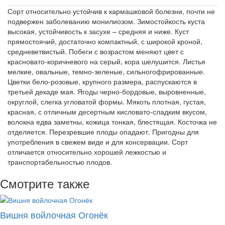
Сорт относительно устойчив к кармашковой болезни, почти не
подвержен заболеванию монилиозом. Зимостойкость куста
высокая, устойчивость к засухе – средняя и ниже. Куст
прямостоячий, достаточно компактный, с широкой кроной,
средневетвистый. Побеги с возрастом меняют цвет с
красновато-коричневого на серый, кора шелушится. Листья
мелкие, овальные, темно-зеленые, сильногофрированные.
Цветки бело-розовые, крупного размера, распускаются в
третьей декаде мая. Ягоды черно-бордовые, выровненные,
округлой, слегка угловатой формы. Мякоть плотная, густая,
красная, с отличным десертным кисловато-сладким вкусом,
волокна едва заметны, кожица тонкая, блестящая. Косточка не
отделяется. Перезревшие плоды опадают. Пригодны для
употребления в свежем виде и для консервации. Сорт
отличается относительно хорошей лежкостью и
транспортабельностью плодов.
Смотрите также
Вишня войлочная Огонёк