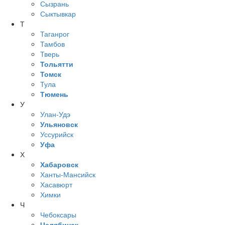
Сызрань
Сыктывкар
Т
Таганрог
Тамбов
Тверь
Тольятти
Томск
Тула
Тюмень
У
Улан-Удэ
Ульяновск
Уссурийск
Уфа
Х
Хабаровск
Ханты-Мансийск
Хасавюрт
Химки
Ч
Чебоксары
Челябинск