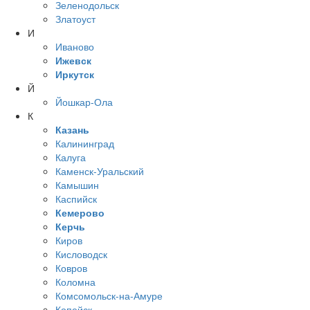
Зеленодольск
Златоуст
И
Иваново
Ижевск
Иркутск
Й
Йошкар-Ола
К
Казань
Калининград
Калуга
Каменск-Уральский
Камышин
Каспийск
Кемерово
Керчь
Киров
Кисловодск
Ковров
Коломна
Комсомольск-на-Амуре
Копейск