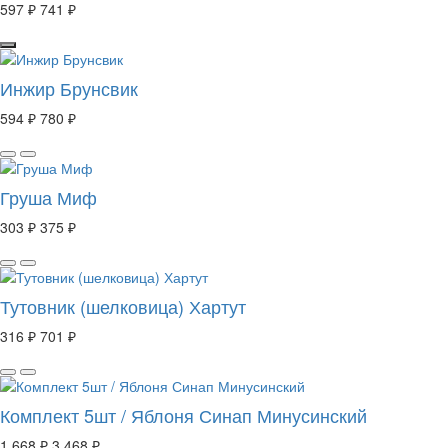
597 ₽
741 ₽
Инжир Брунсвик
594 ₽
780 ₽
Груша Миф
303 ₽
375 ₽
Тутовник (шелковица) Хартут
316 ₽
701 ₽
Комплект 5шт / Яблоня Синап Минусинский
1 668 ₽
3 468 ₽