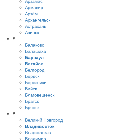
Арзамас
Армавир
Артём
Архангельск
Астрахань
Ачинск
Б
Балаково
Балашиха
Барнаул
Батайск
Белгород
Бердск
Березники
Бийск
Благовещенск
Братск
Брянск
В
Великий Новгород
Владивосток
Владикавказ
Владимир