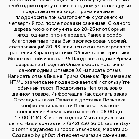
необходимо присутствие на одном участке других
представителей вида. Прима начинает
плодоносить при благоприятных условиях на
четвертый год после посадки саженцев. С одного
дерева можно получить до 20-25 кг отборных
ягод, однако, это не предел. Ранее в особо
благоприятные годы был зафиксирован урожай,
составляющий 80-83 кг вишен с одного взрослого
растения.Характеристики Общие характеристики
Морозоустойчивость - 35 Плодово-ягодные Время
созревания Поздний Опыляемость Частично
самоплодный Отзывов (0) Написать отзыв
Написать отзыв Вишня Прима Оценка: Примечание:
HTML разметка не поддерживается! Используйте
обычный текст. Продолжить Нет отзывов о
данном товаре. Информация Как сделать заказ
Отследить заказ Оплата и доставка Политика
конфиденциальности Пользовательское
соглашение Время работы пн-сб с 08:00 до
17:00(+1МСК) вс - выходной Мы в социальных
сетях: Наши контакты 7 (842) 250 56 01 sazhentsy-
pitomnik@yandex.ru город Ульяновск, Марата 35
Создано by gh0st Интернет-магазин саженцев.