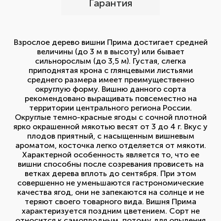
Гарантия
Взрослое дерево вишни Прима достигает средней
величины (до 3 м в высоту) или бывает
сильнорослым (до 3,5 м). Густая, слегка
приподнятая крона с глянцевыми листьями
среднего размера имеет преимущественно
округлую форму. Вишню данного сорта
рекомендовано выращивать повсеместно на
территории центрального региона России.
Округлые темно-красные ягоды с сочной плотной
ярко окрашенной мякотью весят от 3 до 4 г. Вкус у
плодов приятный, с насыщенным вишневым
ароматом, косточка легко отделяется от мякоти.
Характерной особенность является то, что ее
вишни способны после созревания провисеть на
ветках дерева вплоть до сентября. При этом
совершенно не уменьшаются гастрономические
качества ягод, они не запекаются на солнце и не
теряют своего товарного вида. Вишня Прима
характеризуется поздним цветением. Сорт не
относится к самоплодным, потому для опыления