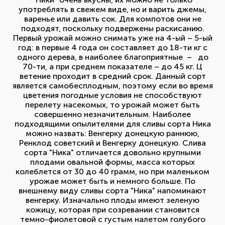
употреблять в свежем виде, но и варить джемы,
варенье или давить сок. Для компотов они не
подходят, поскольку подвержены раскисанию.
Первый урожай можно снимать уже на 4-ый – 5-ый
год: в первые 4 года он составляет до 18-ти кг с
одного дерева, в наиболее благоприятные – до
70-ти, а при среднем показателе – до 45 кг. Ц
ветение проходит в средний срок. Данный сорт
является самобесплодным, поэтому если во время
цветения погодные условия не способствуют
перелету насекомых, то урожай может быть
совершенно незначительным. Наиболее
подходящими опылителями для сливы сорта Ника
можно назвать: Венгерку донецкую раннюю,
Ренклод советский и Венгерку донецкую. Слива
сорта "Ника" отличается довольно крупными
плодами овальной формы, масса которых
колеблется от 30 до 40 грамм, но при маленьком
урожае может быть и немного больше. По
внешнему виду сливы сорта "Ника" напоминают
венгерку. Изначально плоды имеют зеленую
кожицу, которая при созревании становится
темно-фиолетовой с густым налетом голубого